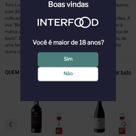
Boas vindas
Toro Loco nasceu há alguns anos, no território de Utiel-Requena,
com 30.000 hectares, dos quais 10.000 hectares são
cultivados e colhidos principalmente à mão por 3.000 famílias. A
uva “Bobal” é a mais comum na região e essa uva dá nome à
marca, porque “Bobal” em espanhol antigo significa “cabeça de
touro”. E “Loco” é o que dizem os locais quando um francês, de
Você é maior de 18 anos?
uma família de enólogos de Bordeaux, decide criar um vinho
numa região secreta de Espanha.
Sim
QUEM COMPROU, COMPROU TAMBÉM
Ver tudo
Não