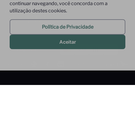
Atendimento de Segunda à Sexta,
continuar navegando, você concorda com a
das 09 às 17h
utilização destes cookies.
Whatsapp: (11) 9 9278-9369
(somente mensagens)
faleconosco@interfood.com.br
Política de Privacidade
Aceitar
Pague com
Siga-nos
Segurança
2022 @ All Right Reserved to Interfood Importação
Ltda.
Interfood Importação Ltda. CNPJ Nº
36.357.994/0001-45 Rua Cacique Tibiriça, 320 - São Bernardo do
Campo - SP CEP: 09651-050 -
InterfoodB2B © 2022 - Todos os direitos reservados