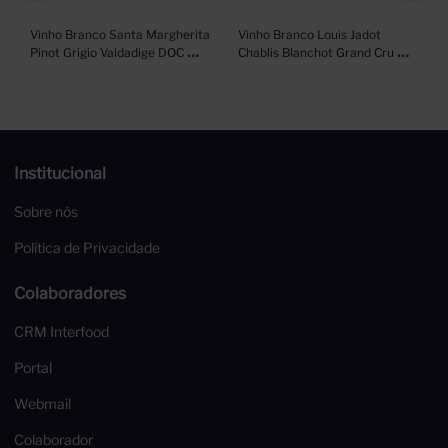
Vinho Branco Santa Margherita 
Vinho Branco Louis Jadot 
Pinot Grigio Valdadige DOC 
Chablis Blanchot Grand Cru 
750ml
750ml
Institucional
Sobre nós
Política de Privacidade
Colaboradores
CRM Interfood
Portal
Webmail
Colaborador