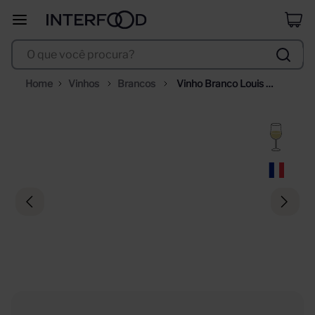
selección
8
º
O que você procura?
duff
9
º
corpus astral
10
º
Vinhos
Brancos
Vinho Branco Louis 
Jadot Chablis Blanchot 
Grand Cru 750ml