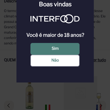
Descrição
Boas vindas
O termo Blanchot é derivado do alemão "blank". O nome desse
climat refere-se ao solo pedregoso, branco e rico em calcário. Ele
possui apenas 12,7 hectares e encontra-se na porção leste do
Grand Cru. É famoso pelo seu terroir único e especial, com
maturação muito mais lenta que o seu vizinho Les CIOS,
Você é maior de 18 anos?
conferindo complexidade, mineralidade e aromas intensos,
sendo muito procurado pelos entusiastas de Chablis.
Sim
QUEM COMPROU, COMPROU TAMBÉM
Ver tudo
Não