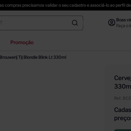
uas compras precisamos validar o seu cadastro e associá-lo ao perfil
Promoção
veja
Brouwerij Tij Blondie Blink Lt 330ml
ta helena
piche vineyards sweet
Cervej
ección
330m
pus astral
Ref.
:
BC
Cadast
preço