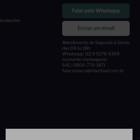
Falar pelo Whatsapp
Devoluções
Enviar um email
Atendimento de Segunda à Sexta,
das 09 às 18h
Whatsapp: (11) 9 9278-9369
(somente mensagens)
SAC: 0800-770-1871
faleconosco@interfood.com.br