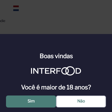
die 
n para ver
Boas vindas
l
Você é maior de 18 anos?
radição belga, como a Zatte e outro rótulos. Trinta e seis anos depois,
eber, de cor dourada, sabor e aroma levemente maltados. Como é fabrica
Sim
Não