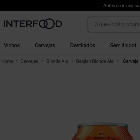
Antes de iniciar s
O que você procura?
Termos mais buscados
Vinhos
Cervejas
Destilados
Sem álcool
espumante cinzano to spritz dry 750ml
cer
1
º
2
º
Cervejas
Blonde Ale
Belgian Blonde Ale
Cerveja 
weihenstephaner
san
3
º
4
º
cinzano
tra
5
º
6
º
erdinger
sel
7
º
8
º
duff
cor
9
º
10
º