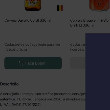
Cerveja Duvel 6,66 Gf 330ml
Cerveja Brouwerij Tij Blon
Blink Lt 330ml
Cadastre-se ou faça login para ver
Cadastre-se ou faça logi
nossos preços
nossos preços
Faça Login
Indisponíve
Descrição
A cervejaria começou sua história produzindo cervejas de estilos e na t
autêntica: a Blondie. Lançada em 2020, a Blondie é suave e fácil de b
IJ. VALIDADE: 27/10/2021