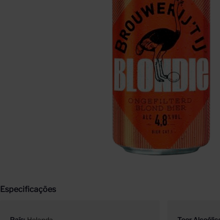
Especificações
País
Holanda
Teor Alcoólic