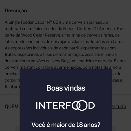
Descrição
A Single Foeder Oscar N⁰ 65 é uma cerveja sour escura
maturada num único foeder da Foeder Crafters Of America. Faz
parte da Wood Cellar Reserve, uma linha de cervejas raras, de
lotes muito pequenos de cervejas ácidas e maturadas em barris.
As expressões individuais de cada barril, experimentos com
frutas, especiarias e tipos de fermentação, essa série une as
duas maiores paixões da New Belgium: madeira e cerveja. É uma
cerveja marrom com tons avermelhados, com notas de amora,
ameixa, uva passa, cereja, toques terrosos . Na boca, é uma de
corpo médio/alto, com acidez equilibrada, notas amadeiradas e
Boas vindas
final prolongada.
QUEM COMPROU, COMPROU TAMBÉM
Ver tudo
Você é maior de 18 anos?