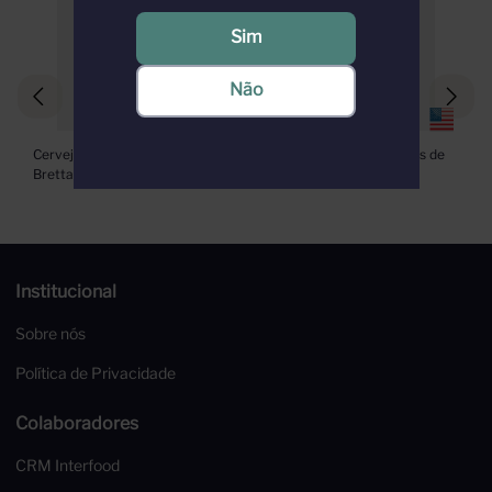
Sim
Não
Cerveja Firestone Walker 
Cerveja Firestone Champs de 
Bretta Blanc 375ml
Fraises 375ml
Institucional
Sobre nós
Política de Privacidade
Colaboradores
CRM Interfood