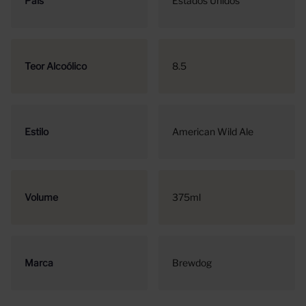
País
Estados Unidos
Teor Alcoólico
8.5
Estilo
American Wild Ale
Volume
375ml
Marca
Brewdog