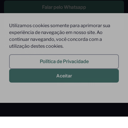
Falar pelo Whatsapp
Enviar um email
Utilizamos cookies somente para aprimorar sua
experiência de navegação em nosso site. Ao
Atendimento de Segunda à Sexta,
continuar navegando, você concorda com a
das 09 às 17h
utilização destes cookies.
Whatsapp: (11) 9 9278-9369
(somente mensagens)
faleconosco@interfood.com.br
Política de Privacidade
Aceitar
Pague com
Siga-nos
Segurança