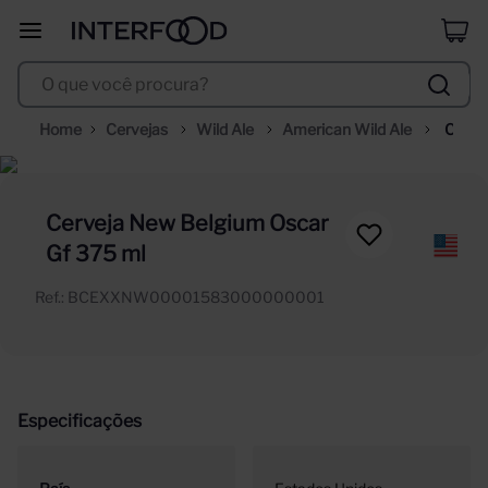
duff
8
º
O que você procura?
corpus astral
9
º
santa helena
10
º
Cervejas
Wild Ale
American Wild Ale
Cerve
New
Belgi
Cerveja New Belgium Oscar
Gf 375 ml
Oscar
Ref.
:
BCEXXNW00001583000000001
Gf
375
ml
Especificações