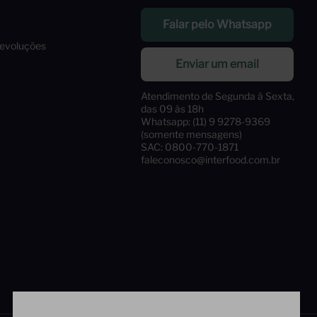
Falar pelo Whatsapp
Devoluções
Enviar um email
Atendimento de Segunda à Sexta,
das 09 às 18h
Whatsapp: (11) 9 9278-9369
(somente mensagens)
SAC: 0800-770-1871
faleconosco@interfood.com.br