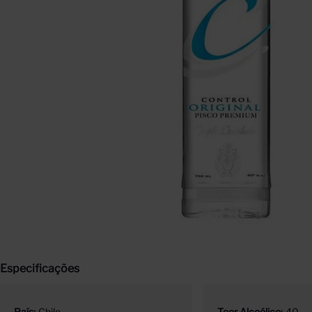
Especificações
País
Chile
Teor Alcoólico
40