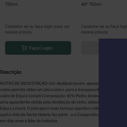
750ml
40º 750ml
Cadastre-se ou faça login para ver
Cadastre-se ou faça logi
nossos preços
nossos preços
Faça Login
Indisponíve
Descrição
NOTAS DE DEGUSTAÇÃO: Um destilado jovem. apresenta um bouquet on
cobre permite obter um pisco único. puro e transparente. O aroma fres
vales de Elqui e Limari) Composição: 41% Pedro Jiménez; 23% Moscat
uma aguardente obtida pela destilação de vinho. elaborada com as uva
Elqui e Limari). O principal e mais famoso aperitivo chileno é o Pisc
qual a vinícola Santa Helena faz parte - e a Cooperativa Agrícola Con
em dois anos a líder da indústria.