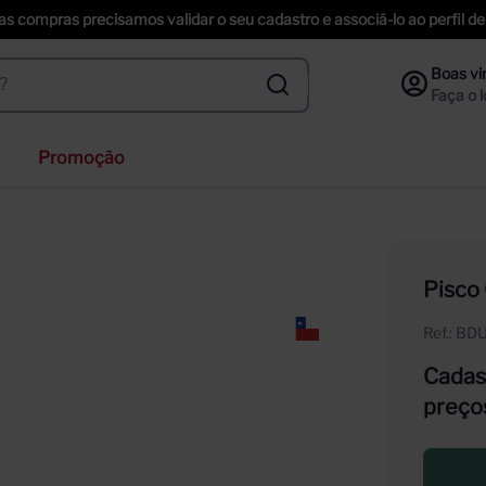
uas compras precisamos validar o seu cadastro e associá-lo ao perfil
Promoção
ihenstephaner
nzano
ección
Pisco
f
Ref.
:
BD
ta helena
Cadast
preço