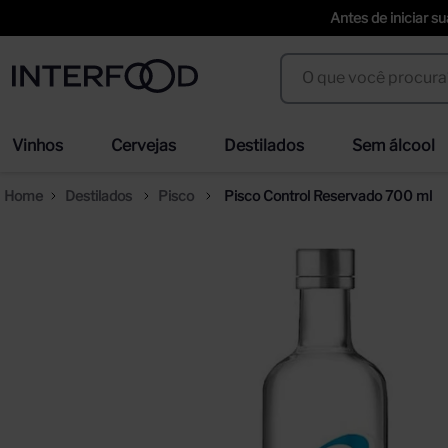
Antes de iniciar s
O que você procura?
Termos mais buscados
Vinhos
Cervejas
Destilados
Sem álcool
espumante cinzano to spritz dry 750ml
we
1
º
2
º
Destilados
Pisco
Pisco Control Reservado 700 ml
cerveja
ci
3
º
4
º
trapiche vineyards sweet
sel
5
º
6
º
erdinger
duf
7
º
8
º
corpus astral
san
9
º
10
º