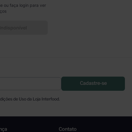
e ou faça login para ver
eços
Indisponível
Cadastre-se
ições de Uso da Loja Interfood.
nça
Contato