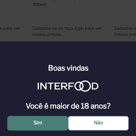
700ml
n para ver
Cadastre-se ou faça login para ver
Cadastre-s
nossos preços
nossos pr
l
Indisponível
Boas vindas
de revelam-se suaves notas cítricas que dão origem a um pisco red
co e o sabor de Pisco Control pode ser apreciado puro. com gelo. com 
el Austria; 20% Moscatel de Alejandría; 16% Moscatel Rosada. Álcool
Você é maior de 18 anos?
s viníferas (variedades Moscatel). Possui Denominación de Origen Pis
o Sour. A Compañía Pisquera de Chile S.A. foi criada em 2005 através d
trol Pisquero Elqui y Limarí Limitada. O nascimento deste novo negóci
Sim
Não