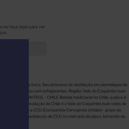
e ou faça login para ver
eços
Indisponível
ondo e suave na boca. Seu processo de destilação em alambiques de
sucos de frutas ou com refrigerantes. Região: Vale do Coquimbo (sub-
: 40% PISCO CONTROL - CHILE Bebida tradicional no Chile. o pisco é
co. A região de produção do Chile é o Vale do Coquimbo (sub-vales de
a associação entre a CCU (Companhia Cervejarias Unidas) - grupo do
o representa a consolidação da CCU no mercado do pisco. tornando-se