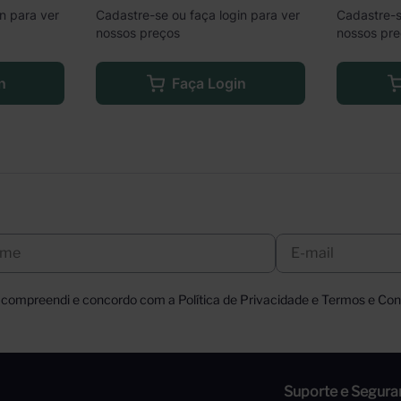
n para ver
Cadastre-se ou faça login para ver
Cadastre-s
nossos preços
nossos pr
n
Faça Login
, compreendi e concordo com a Política de Privacidade e Termos e Cond
Suporte e Segura