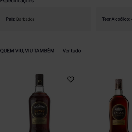
Especificações
País
Barbados
Teor Alcoólico
QUEM VIU, VIU TAMBÉM
Ver tudo