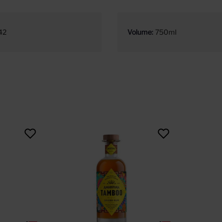
42
Volume
750ml