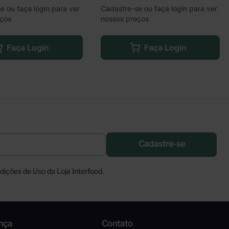
e ou faça login para ver
Cadastre-se ou faça login para ver
eços
nossos preços
Faça Login
Faça Login
Cadastre-se
ições de Uso da Loja Interfood.
nça
Contato