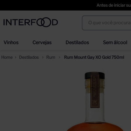
Antes de iniciar s
O que você procura?
Termos mais buscados
Vinhos
Cervejas
Destilados
Sem álcool
espumante cinzano to spritz dry 750ml
we
1
º
2
º
Destilados
Rum
Rum Mount Gay XO Gold 750ml
cerveja
san
3
º
4
º
trapiche vineyards sweet
ci
5
º
6
º
erdinger
duf
7
º
8
º
corpus astral
sel
9
º
10
º