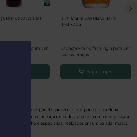
ngs Black Seal 750ML
Rum Mount Gay Black Barrel 
Gold 700ml
e ou faça login para ver
Cadastre-se ou faça login para ver
eços
nossos preços
Faça Login
Faça Login
anos, exalando a elegância que só o tempo pode proporcionar,
 com água puríssima e melaço refinado, apresenta uma composição
hocolate, baunilha e especiarias, realçados em um paladar macio,