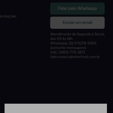
Falar pelo Whatsapp
Devoluções
Enviar um email
Atendimento de Segunda à Sexta,
das 09 às 18h
Whatsapp: (11) 9 9278-9369
(somente mensagens)
SAC: 0800-770-1871
faleconosco@interfood.com.br