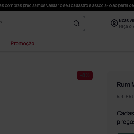
uas compras precisamos validar o seu cadastro e associá-lo ao perfil
Promoção
ihenstephaner
ta helena
-
8%
nzano
Rum M
f
Ref.
:
BR
ección
Cadast
preço