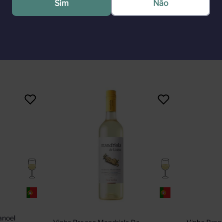
oca refrescante e cítrico. Sirva com aperitivos, entradas à base de fru
Sim
Não
a de Durbanville. Teor Alcoólico: 13% Amadurecimento: Após a fermen
: Fresco, textura crocante e equilibrado. Corpo: Leve – Médio.
noel 