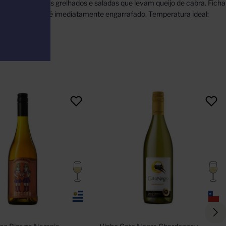
tos do mar, peixes grelhados e saladas que levam queijo de cabra. Ficha
tação, o vinho é imediatamente engarrafado. Temperatura ideal: