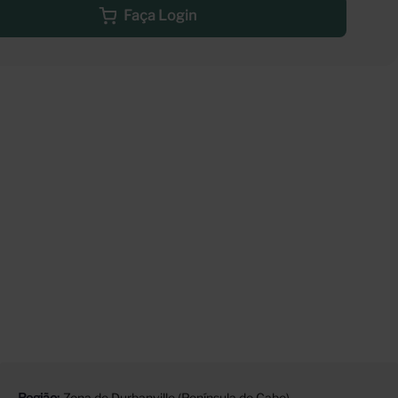
Faça Login
Região
Zona de Durbanville (Península do Cabo)