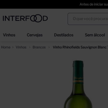
Antes de iniciar s
O que você procura?
Termos mais buscados
Vinhos
Cervejas
Destilados
Sem álcool
espumante cinzano to spritz dry 750ml
cer
1
º
2
º
Vinhos
Brancos
Vinho Rhinofields Sauvignon Blanc
weihenstephaner
ci
3
º
4
º
duff
erd
5
º
6
º
prisoner
sel
7
º
8
º
corpus astral
tra
9
º
10
º