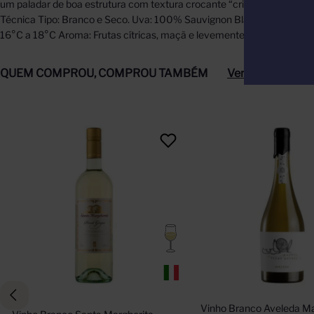
um paladar de boa estrutura com textura crocante “crispy” e final de b
Técnica Tipo: Branco e Seco. Uva: 100% Sauvignon Blanc. Região: Zon
16°C a 18°C Aroma: Frutas cítricas, maçã e levemente mineral. Paladar
QUEM COMPROU, COMPROU TAMBÉM
Ver tudo
Vinho Branco Aveleda Ma