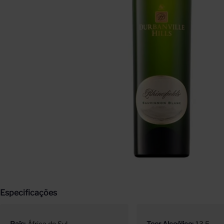
Especificações
País
África do Sul
Teor Alcoólico
13.5