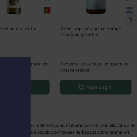
eda Loureiro 750ml
Vinho Trapiche Costa e Pampa 
Chardonnay 750ml
e ou faça login para ver
Cadastre-se ou faça login para ver
eços
nossos preços
Faça Login
Faça Login
áter original das melhores uvas. Elaborado em Durbanville, África do
a, maracujá e abacaxi, seguido por toques herbáceos como grama, em