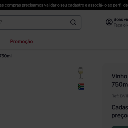
uas compras precisamos validar o seu cadastro e associá-lo ao perfil
Promoção
veja
 750ml
nzano
inger
Vinho
ección
750m
piche vineyards sweet
Ref.
:
BV
Cadast
preço