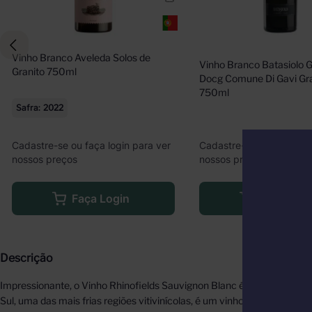
Vinho Branco Aveleda Solos de 
Vinho Branco Batasiolo G
Granito 750ml
Docg Comune Di Gavi Gr
750ml
Safra
2022
Cadastre-se ou faça logi
Cadastre-se ou faça login para ver
nossos preços
nossos preços
Faça Logi
Faça Login
Descrição
Impressionante, o Vinho Rhinofields Sauvignon Blanc é um exemplar d
Sul, uma das mais frias regiões vitivinícolas, é um vinho de cor ama