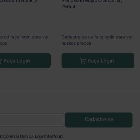
o Bizarra Naranja 
Vinho Gato Negro Chardonnay 
750ml
e ou faça login para ver
Cadastre-se ou faça login para ver
eços
nossos preços
Faça Login
Faça Login
Cadastre-se
ições de Uso da Loja Interfood.