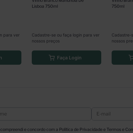
Vinho Branco Mandriola De 
Vinho Branc
Lisboa 750ml
750ml
Cadastre-se ou faça login para ver
Cadastre-s
n para ver
nossos preços
nossos pr
Faça Login
n
, compreendi e concordo com a Política de Privacidade e Termos e Cond