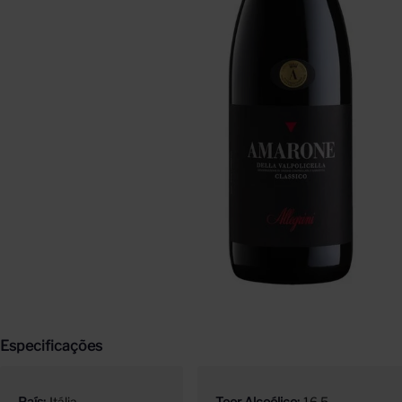
Especificações
País
Itália
Teor Alcoólico
16.5