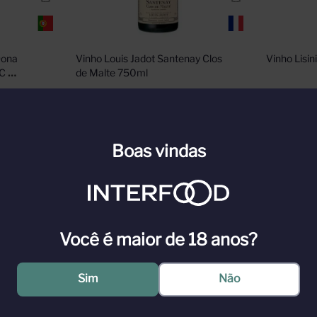
ona 
Vinho Louis Jadot Santenay Clos 
Vinho Lisin
C 
de Malte 750ml
n para ver
Cadastre-se ou faça login para ver
Cadastre-s
nossos preços
nossos pr
Boas vindas
n
Faça Login
Você é maior de 18 anos?
o. Allegrini está profundamente enraizada nas altas colinas de Valpoli
Sim
Não
anas no mundo.