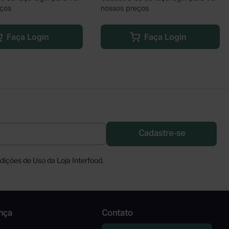
eços
nossos preços
Faça Login
Faça Login
Cadastre-se
ições de Uso da Loja Interfood.
nça
Contato