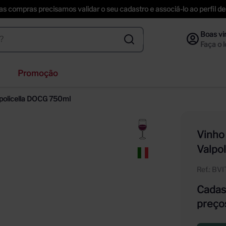
uas compras precisamos validar o seu cadastro e associá-lo ao perfil
Promoção
veja
alpolicella DOCG 750ml
nzano
inger
Vinho 
ección
Valpo
piche vineyards sweet
Ref.
:
BV
Cadast
preço