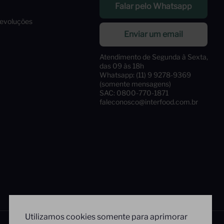
Falar pelo Whatsapp
Devoluções
Enviar um email
Atendimento de Segunda à Sexta,
das 09 às 18h
Whatsapp: (11) 9 9278-9369
(somente mensagens)
SAC: 0800-770-1871
faleconosco@interfood.com.br
Utilizamos cookies somente para aprimorar