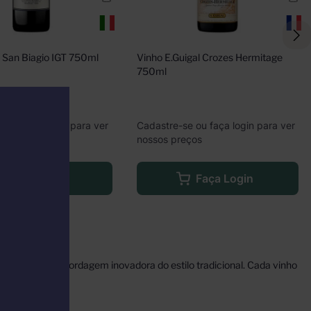
i San Biagio IGT 750ml
Vinho E.Guigal Crozes Hermitage 
750ml
e ou faça login para ver
Cadastre-se ou faça login para ver
eços
nossos preços
Faça Login
Faça Login
cella com uma abordagem inovadora do estilo tradicional. Cada vinho