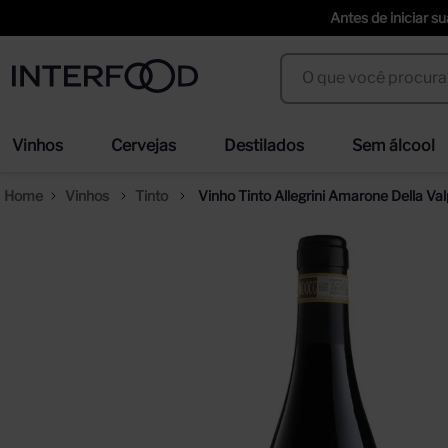
Antes de iniciar s
O que você procura?
Termos mais buscados
Vinhos
Cervejas
Destilados
Sem álcool
espumante cinzano to spritz dry 750ml
cer
1
º
2
º
Vinhos
Tinto
Vinho Tinto Allegrini Amarone Della V
weihenstephaner
ci
3
º
4
º
duff
erd
5
º
6
º
prisoner
sel
7
º
8
º
corpus astral
tra
9
º
10
º