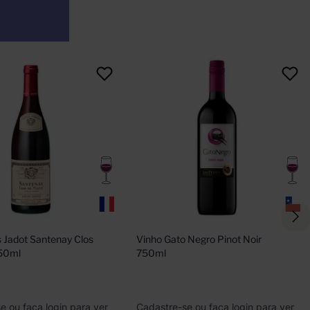
 Jadot Santenay Clos 
Vinho Gato Negro Pinot Noir 
750ml
750ml
e ou faça login para ver
Cadastre-se ou faça login para ver