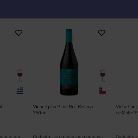
t 
Vinho Epica Pinot Noir Reserve 
Vinho Louis
750ml
de Malte 
n para ver
Cadastre-se ou faça login para ver
Cadastre-s