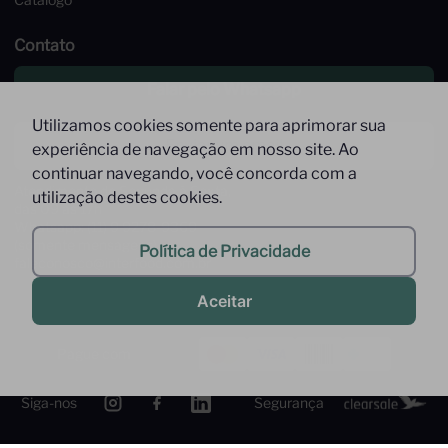
Contato
Falar pelo Whatsapp
Utilizamos cookies somente para aprimorar sua
Enviar um email
experiência de navegação em nosso site. Ao
continuar navegando, você concorda com a
Atendimento de Segunda à Sexta,
utilização destes cookies.
das 09 às 17h
Whatsapp: (11) 9 9278-9369
(somente mensagens)
Política de Privacidade
faleconosco@interfood.com.br
Aceitar
Pague com
Siga-nos
Segurança