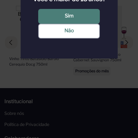
Sim
Não
Vinho Tinto B-Liv Orgânico 
Vinho Tinto Batasiolo Barolo 
Cabernet Sauvignon 750ml
Cerequio Docg 750ml
Promoções do mês
Institucional
Sobre nós
Política de Privacidade