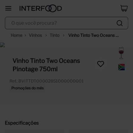
duff
8
º
O que você procura?
corpus astral
9
º
selección
10
º
Vinhos
Tinto
Vinho Tinto Two Oceans 
Pinotage 750ml
Vinho Tinto Two Oceans
Pinotage 750ml
Ref.
:
BVITTDT00002851000000001
Promoções do mês
Especificações