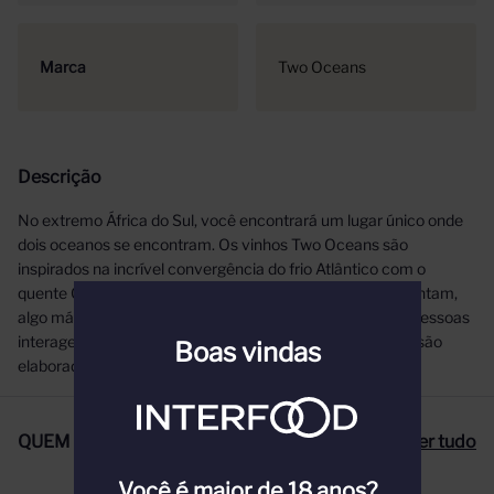
Marca
Two Oceans
Descrição
No extremo África do Sul, você encontrará um lugar único onde
dois oceanos se encontram. Os vinhos Two Oceans são
inspirados na incrível convergência do frio Atlântico com o
quente Oceano índico. Quando os elementos certos se juntam,
algo mágico acontece: O riso espontâneo enche o ar, as pessoas
interagem e o duro torna-se fácil. Os vinhos Two Oceans são
Boas vindas
elaborados para refrescar o paladar e a alma.
QUEM COMPROU, COMPROU TAMBÉM
Ver tudo
Você é maior de 18 anos?