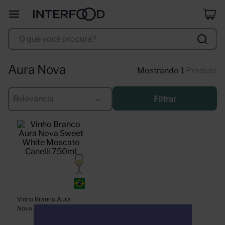
duff
8
º
O que você procura?
corpus astral
9
º
selección
10
º
Aura Nova
1
Produto
Relevância
Filtrar
Vinho Branco Aura 
Nova Sweet White 
Moscato Canelli 750ml