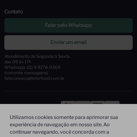
Contato
Falar pelo Whatsapp
Enviar um email
Atendimento de Segunda à Sexta,
das 09 às 17h
Whatsapp: (11) 9 9278-9369
(somente mensagens)
faleconosco@interfood.com.br
Pague com
Utilizamos cookies somente para aprimorar sua
Siga-nos
Segurança
experiência de navegação em nosso site. Ao
continuar navegando, você concorda com a