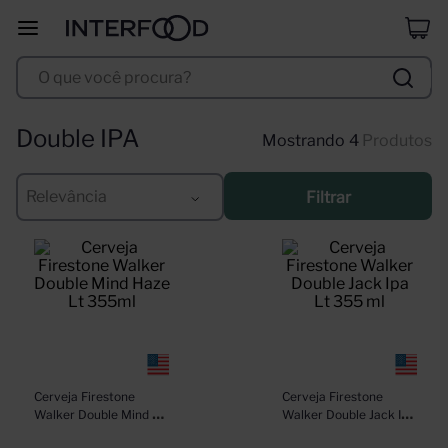
erdinger
8
º
O que você procura?
corpus astral
9
º
santa helena
10
º
Double IPA
4
Produtos
Relevância
Filtrar
Cerveja Firestone 
Cerveja Firestone 
Walker Double Mind 
Walker Double Jack Ipa 
Haze Lt 355ml
Lt 355 ml