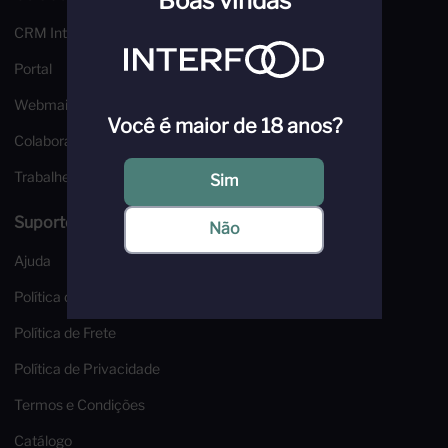
Boas vindas
CRM Interfood
Portal
Webmail
Você é maior de 18 anos?
Colaborador
Trabalhe Conosco
Sim
Suporte e Segurança
Não
Ajuda
Política de Troca e Devoluções
Política de Frete
Política de Privacidade
Termos e Condições
Catálogo