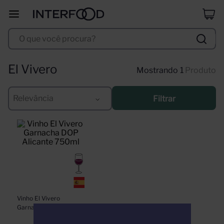
duff
8
º
O que você procura?
corpus astral
9
º
selección
10
º
El Vivero
1
Produto
Relevância
Filtrar
Vinho El Vivero 
Garnacha DOP 
Alicante 750ml