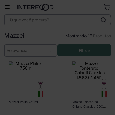
duff
8
º
O que você procura?
corpus astral
9
º
santa helena
10
º
Mazzei
15
Produtos
Relevância
Filtrar
Mazzei Philip 750ml
Mazzei Fonterutoli 
Chianti Classico DOCG 
750ml