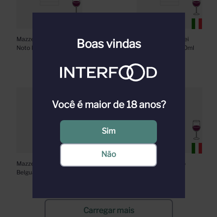
Mazzei Zisola Sicilia 
Vinho Tinto Mazzei 
Boas vindas
Noto Rosso DOC 
Siepi Toscana 750ml
750ml
Você é maior de 18 anos?
Sim
Não
Mazzei Tenuta 
Mazzei Belguardo 
Belguardo 750ml
Tirrenico 750ml