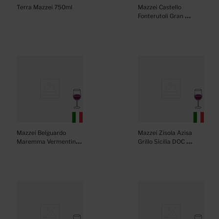
Terra Mazzei 750ml
Mazzei Castello 
Fonterutoli Gran 
Selezione Chianti 
Classico 750ml
Mazzei Belguardo 
Mazzei Zisola Azisa 
Maremma Vermentino 
Grillo Sicilia DOC 
Toscana DOC 750ml
750ml