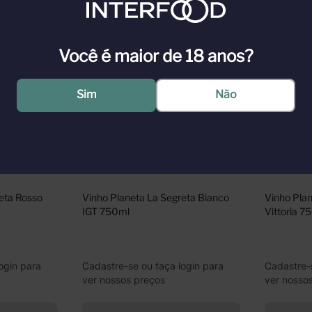
Você é maior de 18 anos?
Sim
Não
eta Rosso 
Vinho Planeta La Segreta Bianco 
Vinho Plan
IGT 750ml
Vittoria 7
ogin para
Cadastre-se ou faça login para
Cadastre-
ver nossos preços
ver nosso