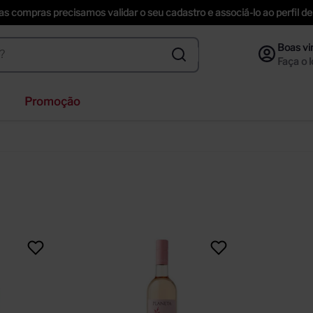
uas compras precisamos validar o seu cadastro e associá-lo ao perfil
Promoção
ihenstephaner
ta helena
nzano
f
ección