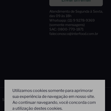
Enviar um email
Atendimento de Segunda à Sexta,
das 09 às 18h
Whatsapp: (11) 9 9278-9369
(somente mensagens)
SAC: 0800-770-1871
faleconosco@interfood.com.br
Utilizamos cookies somente para aprimorar
sua experiência de navegação em nosso site.
Siga-nos
Segurança
Ao continuar navegando, você concorda com
a utilização destes cookies.