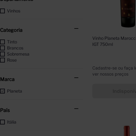
Vinhos
Categoria
Vinho Planeta Marocco
Tinto
IGT 750ml
Brancos
Sobremesa
Rose
Cadastre-se ou faça l
ver nossos preços
Marca
Indisponí
Planeta
País
Itália