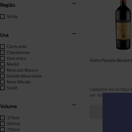
Região
Sicilia
Uva
Carricante
Chardonnay
Grecanico
Vinho Planeta Merlot
Merlot
Moscato Bianco
Nerello Mascalese
Nero DAvola
Syrah
Cadastre-se ou faça l
ver nossos preços
Volume
Indisponí
375ml
500ml
750ml