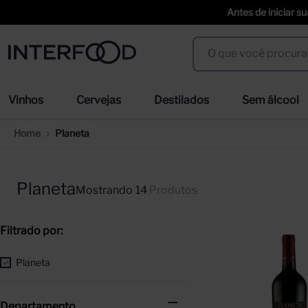
Antes de iniciar s
O que você procura?
Termos mais buscados
Vinhos
Cervejas
Destilados
Sem álcool
espumante cinzano to spritz dry 750ml
we
1
º
2
º
Planeta
cerveja
san
3
º
4
º
trapiche vineyards sweet
ci
5
º
6
º
Planeta
14
Produtos
erdinger
duf
7
º
8
º
corpus astral
sel
9
º
10
º
Planeta
Departamento