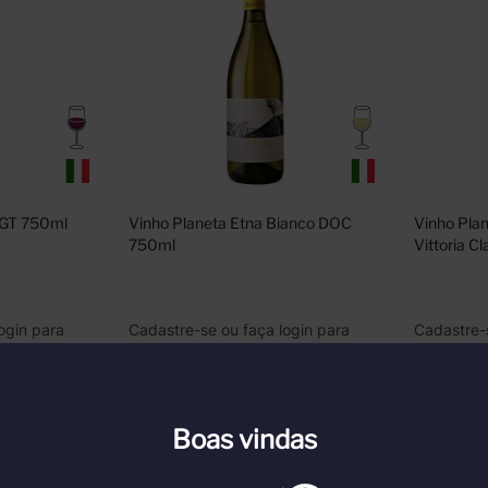
 IGT 750ml
Vinho Planeta Etna Bianco DOC 
Vinho Plane
750ml
Vittoria 
ogin para
Cadastre-se ou faça login para
Cadastre-
ver nossos preços
ver nosso
vel
Indisponível
Boas vindas