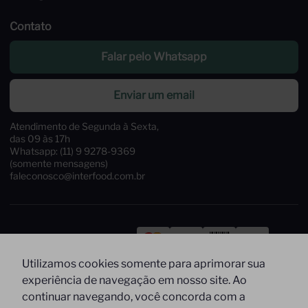
Contato
Falar pelo Whatsapp
Enviar um email
Atendimento de Segunda à Sexta,
das 09 às 17h
Whatsapp: (11) 9 9278-9369
(somente mensagens)
faleconosco@interfood.com.br
Pague com
Utilizamos cookies somente para aprimorar sua
Siga-nos
Segurança
experiência de navegação em nosso site. Ao
continuar navegando, você concorda com a