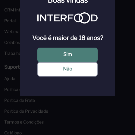
Boas vindas
CRM Interfood
Portal
Webmail
Você é maior de 18 anos?
Colaborador
Trabalhe Conosco
Sim
Suporte e Segurança
Não
Ajuda
Política de Troca e Devoluções
Política de Frete
Política de Privacidade
Termos e Condições
Catálogo