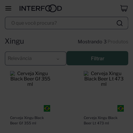
duff
8
º
O que você procura?
corpus astral
9
º
selección
10
º
Xingu
3
Produtos
Relevância
Filtrar
Cerveja Xingu Black 
Cerveja Xingu Black 
Beer Gf 355 ml
Beer Lt 473 ml