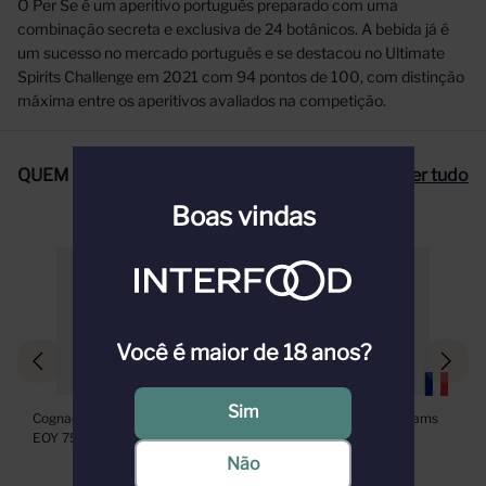
O Per Se é um aperitivo português preparado com uma
combinação secreta e exclusiva de 24 botânicos. A bebida já é
um sucesso no mercado português e se destacou no Ultimate
Spirits Challenge em 2021 com 94 pontos de 100, com distinção
máxima entre os aperitivos avaliados na competição.
QUEM COMPROU, COMPROU TAMBÉM
Ver tudo
Boas vindas
Você é maior de 18 anos?
Sim
Cognac Rémy Martin VSOP 
Aguardente de Pera Williams 
EOY 750ml - Edição Limitada
Massenez 500ml
Não