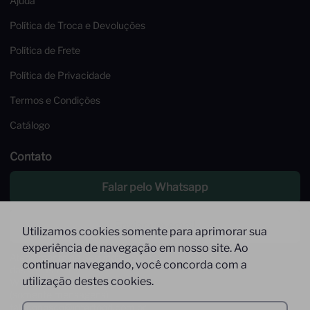
Ajuda
Política de Troca e Devoluções
Política de Frete
Política de Privacidade
Termos e Condições
Catálogo
Contato
Falar pelo Whatsapp
Enviar um email
Utilizamos cookies somente para aprimorar sua
experiência de navegação em nosso site. Ao
Atendimento de Segunda à Sexta,
continuar navegando, você concorda com a
das 09 às 17h
utilização destes cookies.
Whatsapp: (11) 9 9278-9369
(somente mensagens)
faleconosco@interfood.com.br