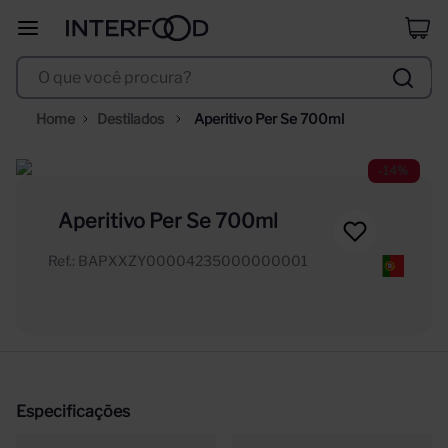
selección
8
º
O que você procura?
corpus astral
9
º
trapiche vineyards sweet
10
º
Destilados
Aperitivo Per Se 700ml
-
14%
Aperitivo Per Se 700ml
Ref.
:
BAPXXZY00004235000000001
Especificações