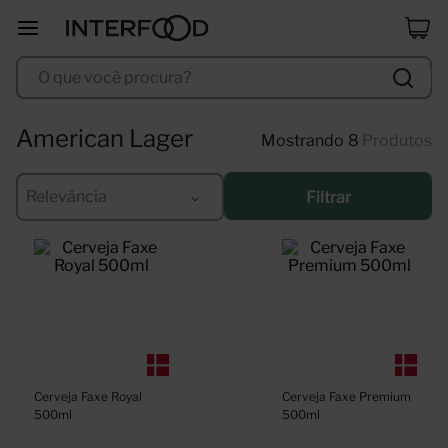
selección
8
º
O que você procura?
duff
9
º
corpus astral
10
º
American Lager
8
Produtos
Relevância
Filtrar
Cerveja Faxe Royal 
Cerveja Faxe Premium 
500ml
500ml