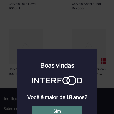
Cerveja Faxe Royal 
Cerveja Asahi Super 
1000ml
Dry 500ml
Boas vindas
Cerveja Faxe Premium 
Cerveja Faxe American 
1000ml
Premium Lager Lt 
330ml
Você é maior de 18 anos?
Institucional
Sobre nós
Sim