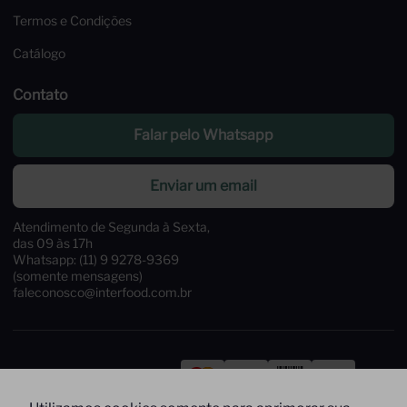
Termos e Condições
Catálogo
Contato
Falar pelo Whatsapp
Enviar um email
Atendimento de Segunda à Sexta,
das 09 às 17h
Whatsapp: (11) 9 9278-9369
(somente mensagens)
faleconosco@interfood.com.br
Pague com