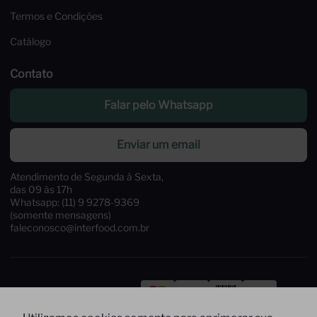
Termos e Condições
Catálogo
Contato
Falar pelo Whatsapp
Enviar um email
Atendimento de Segunda à Sexta,
das 09 às 17h
Whatsapp: (11) 9 9278-9369
(somente mensagens)
faleconosco@interfood.com.br
Pague com