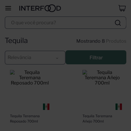
selección
8
º
O que você procura?
duff
9
º
corpus astral
10
º
Tequila
8
Produtos
Relevância
Filtrar
Tequila Teremana 
Tequila Teremana 
Reposado 700ml
Añejo 700ml