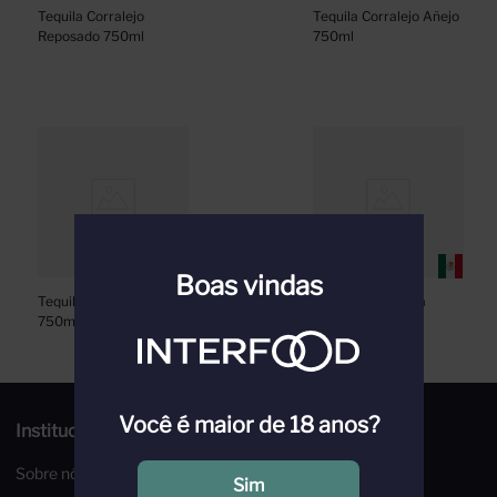
Tequila Corralejo 
Tequila Corralejo Añejo 
Reposado 750ml
750ml
Boas vindas
Tequila Corralejo Silver 
Tequila Teremana 
750ml
Blanco 700ml
Você é maior de 18 anos?
Institucional
Sobre nós
Sim