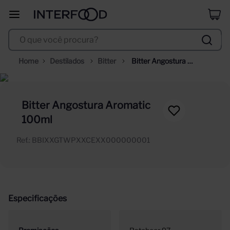
erdinger
8
º
O que você procura?
duff
9
º
corpus astral
10
º
Destilados
Bitter
Bitter Angostura 
Aromatic 100ml
Bitter Angostura Aromatic
100ml
Ref.
:
BBIXXGTWPXXCEXX000000001
Especificações