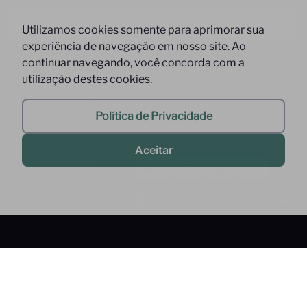
Enviar um email
Utilizamos cookies somente para aprimorar sua
experiência de navegação em nosso site. Ao
Atendimento de Segunda à Sexta,
continuar navegando, você concorda com a
das 09 às 17h
utilização destes cookies.
Whatsapp: (11) 9 9278-9369
(somente mensagens)
faleconosco@interfood.com.br
Política de Privacidade
Aceitar
Pague com
Siga-nos
Segurança
2022 @ All Right Reserved to Interfood Importação
Ltda.