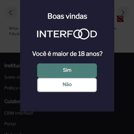
Boas vindas
Bitter Angostura 200ml - 
Bitter Angostura Aromatic 
Edição Comemorativa 200 
473ml
anos
Você é maior de 18 anos?
Institucional
Sim
Sobre nós
Não
Política de Privacidade
Colaboradores
CRM Interfood
Portal