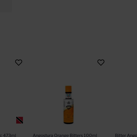
ic 473ml
Angostura Orange Bitters 100ml
Bitter Ang