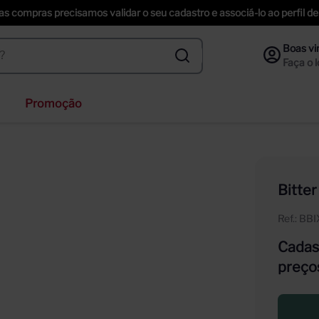
uas compras precisamos validar o seu cadastro e associá-lo ao perfil
Promoção
ihenstephaner
nzano
ección
Bitte
f
Ref.
:
BB
ta helena
Cadast
preço