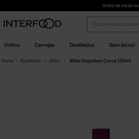
Antes de iniciar s
O que você procura?
Termos mais buscados
Vinhos
Cervejas
Destilados
Sem álcool
espumante cinzano to spritz dry 750ml
we
1
º
2
º
Destilados
Bitter
Bitter Angostura Cocoa 100ml
cerveja
ci
3
º
4
º
trapiche vineyards sweet
sel
5
º
6
º
erdinger
duf
7
º
8
º
corpus astral
san
9
º
10
º