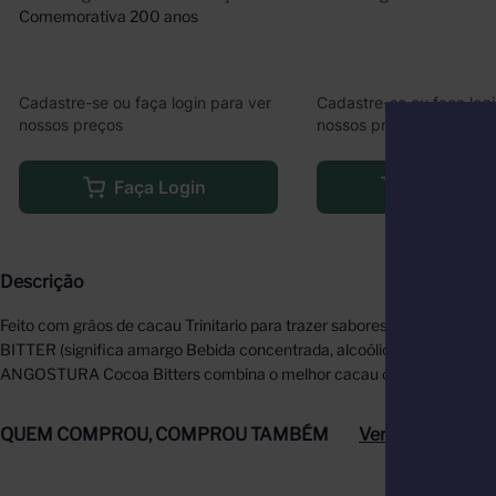
Comemorativa 200 anos
Cadastre-se ou faça login para ver
Cadastre-se ou faça logi
nossos preços
nossos preços
Faça Login
Faça Logi
Descrição
Feito com grãos de cacau Trinitario para trazer sabores ricos e ous
BITTER (significa amargo Bebida concentrada, alcoólica, extremament
ANGOSTURA Cocoa Bitters combina o melhor cacau colhido em Trinid
QUEM COMPROU, COMPROU TAMBÉM
Ver tudo