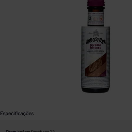
Especificações
Premiações
Ratebeer 93