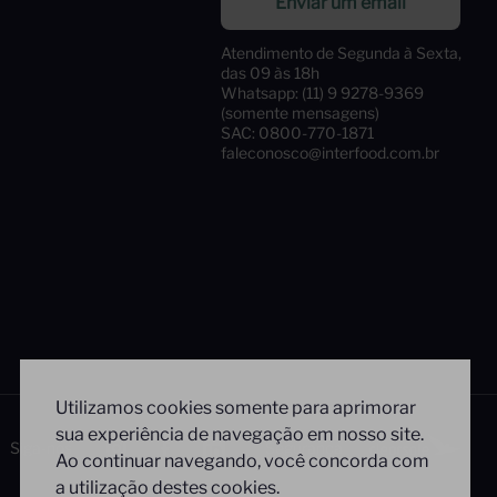
Enviar um email
Atendimento de Segunda à Sexta,
das 09 às 18h
Whatsapp: (11) 9 9278-9369
(somente mensagens)
SAC: 0800-770-1871
faleconosco@interfood.com.br
Utilizamos cookies somente para aprimorar
sua experiência de navegação em nosso site.
Siga-nos
Segurança
Ao continuar navegando, você concorda com
a utilização destes cookies.