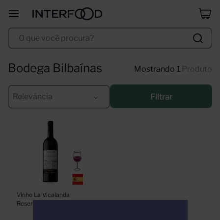
duff
8
º
O que você procura?
corpus astral
9
º
santa helena
10
º
Bodega Bilbaínas
1
Produto
Relevância
Filtrar
Vinho La Vicalanda 
Reserva 750ml