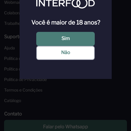
Webmail
Colaborador
Você é maior de 18 anos?
Trabalhe Conosco
Suporte e Segurança
Sim
Ajuda
Não
Política de Troca e Devoluções
Política de Frete
Política de Privacidade
Termos e Condições
Catálogo
Contato
Falar pelo Whatsapp