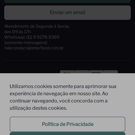
Enviar um email
Atendimento de Segunda à Sexta,
das 09 às 17h
Whatsapp: (11) 9 9278-9369
(somente mensagens)
faleconosco@interfood.com.br
Pague com
Utilizamos cookies somente para aprimorar sua
Siga-nos
Segurança
experiência de navegação em nosso site. Ao
continuar navegando, você concorda com a
utilização destes cookies.
Política de Privacidade
2022 @ All Right Reserved to Interfood Importação
Ltda.