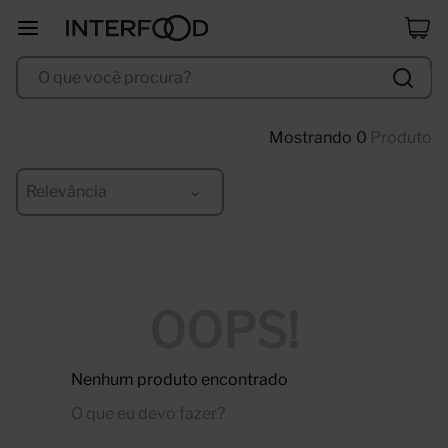
erdinger
8
º
O que você procura?
duff
9
º
corpus astral
10
º
0
Produto
Relevância
OOPS!
Nenhum produto encontrado
O que eu devo fazer?