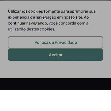
Enviar um email
Utilizamos cookies somente para aprimorar sua
experiência de navegação em nosso site. Ao
Atendimento de Segunda à Sexta,
continuar navegando, você concorda com a
das 09 às 17h
utilização destes cookies.
Whatsapp: (11) 9 9278-9369
(somente mensagens)
faleconosco@interfood.com.br
Política de Privacidade
Aceitar
Pague com
Siga-nos
Segurança
2022 @ All Right Reserved to Interfood Importação
Ltda.