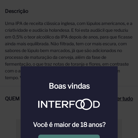
Descrição
Uma IPA de receita clássica inglesa, com lúpulos americanos, e a
criatividade e audácia holandesa. E foi esta audácil que reduziu
em 0,5% o teor alcoólico da IPA depois de anos, para que ficasse
ainda mais equilibrada. Não filtrada, tem cor mais escura, com
sabores de lúpulo bem marcados, já que são adicionados no
processo de maturação da cerveja, além da fase de
fermentação, o que traz notas de toranja e flores, em contraste
com o amargor de final seco, que fica na boca por um bom
tempo. VALIDADE: 30/11/2021
Boas vindas
QUEM COMPROU, COMPROU TAMBÉM
Ver tudo
Você é maior de 18 anos?