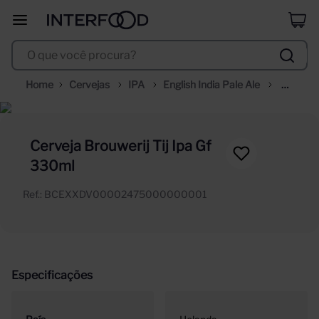
duff
8
º
O que você procura?
corpus astral
9
º
selección
10
º
Cervejas
IPA
English India Pale Ale
Cerveja
Brouwer
Tij 
Cerveja Brouwerij Tij Ipa Gf
Ipa
330ml
Gf 
Ref.
:
BCEXXDV00002475000000001
330ml
Especificações