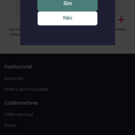
Sim
Não
Cerveja Brouwerij Tij Ipa Gf 
Cerveja Young´s Special London 
330ml
Ale 500ml
Institucional
Sobre nós
Política de Privacidade
Colaboradores
CRM Interfood
Portal