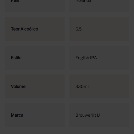
País
Holanda
Teor Alcoólico
6.5
Estilo
English IPA
Volume
330ml
Marca
Brouwerij‘t IJ