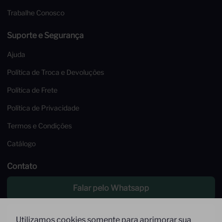
Trabalhe Conosco
Suporte e Segurança
Ajuda
Política de Troca e Devoluções
Política de Frete
Política de Privacidade
Termos e Condições
Catálogo
Contato
Falar pelo Whatsapp
Enviar um email
Utilizamos cookies somente para aprimorar sua