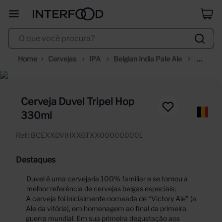
duff
8
º
O que você procura?
corpus astral
9
º
selección
10
º
Cervejas
IPA
Belgian India Pale Ale
Cerveja
Duvel
Tripel
Cerveja Duvel Tripel Hop
330ml
Hop
Ref.
:
BCEXXDVIHXXGTXX000000001
330ml
Destaques
Duvel é uma cervejaria 100% familiar e se tornou a
melhor referência de cervejas belgas especiais;
A cerveja foi inicialmente nomeada de “Victory Ale” (a
Ale da vitória), em homenagem ao final da primeira
guerra mundial. Em sua primeira degustação aos