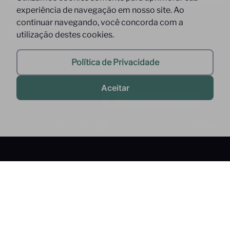
experiência de navegação em nosso site. Ao
Atendimento de Segunda à Sexta,
continuar navegando, você concorda com a
das 09 às 17h
utilização destes cookies.
Whatsapp: (11) 9 9278-9369
(somente mensagens)
faleconosco@interfood.com.br
Política de Privacidade
Aceitar
Pague com
Siga-nos
Segurança
2022 @ All Right Reserved to Interfood Importação
Ltda.
Interfood Importação Ltda. CNPJ Nº
36.357.994/0001-45 Rua Cacique Tibiriça, 320 - São Bernardo do
Campo - SP CEP: 09651-050 -