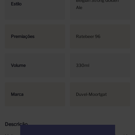
Belgian Strong Golden
Estilo
Ale
Premiações
Ratebeer 96
Volume
330ml
Marca
Duvel-Moortgat
Descrição