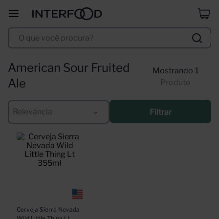
selección
8
º
O que você procura?
duff
9
º
corpus astral
10
º
American Sour Fruited
1
Ale
Produto
Relevância
Filtrar
Cerveja Sierra Nevada 
Wild Little Thing Lt 