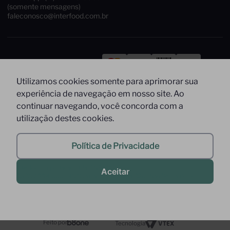
(somente mensagens)
faleconosco@interfood.com.br
Pague com
Utilizamos cookies somente para aprimorar sua
Siga-nos
Segurança
experiência de navegação em nosso site. Ao
continuar navegando, você concorda com a
utilização destes cookies.
Política de Privacidade
2022 @ All Right Reserved to Interfood Importação
Ltda.
Interfood Importação Ltda. CNPJ Nº
Aceitar
36.357.994/0001-45 Rua Cacique Tibiriça, 320 - São Bernardo do
Campo - SP CEP: 09651-050 -
InterfoodB2B © 2022 - Todos os direitos reservados
Feito por
Tecnologia