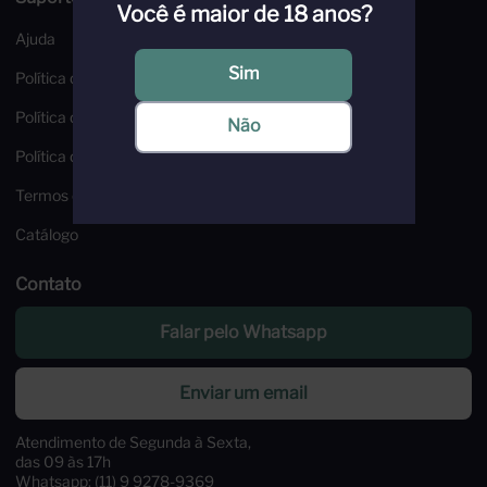
Você é maior de 18 anos?
Ajuda
Sim
Política de Troca e Devoluções
Política de Frete
Não
Política de Privacidade
Termos e Condições
Catálogo
Contato
Falar pelo Whatsapp
Enviar um email
Atendimento de Segunda à Sexta,
das 09 às 17h
Whatsapp: (11) 9 9278-9369