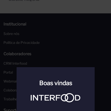
355ml
Institucional
Sobre nós
Política de Privacidade
Colaboradores
CRM Interfood
Portal
Webmail
Boas vindas
Colaborador
Trabalhe Conosco
Suporte e Segurança