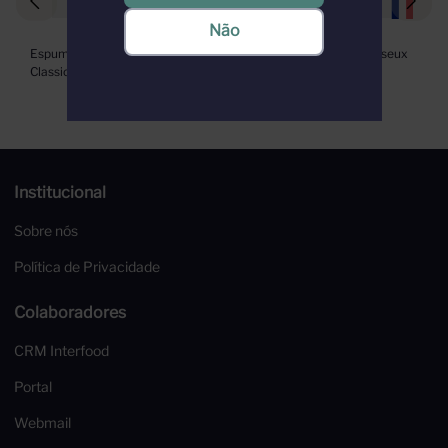
Não
Espumante Domaine Evremond 
J P Chenet Brut Vin Mousseux 
Classic Cuvée Edition 750ml
750ml
Institucional
Sobre nós
Política de Privacidade
Colaboradores
CRM Interfood
Portal
Webmail