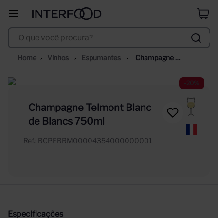
duff
8
º
O que você procura?
corpus astral
9
º
selección
10
º
Vinhos
Espumantes
Champagne 
Telmont Blanc de 
Blancs 750ml
-
20%
Champagne Telmont Blanc
de Blancs 750ml
Ref.
:
BCPEBRM00004354000000001
Especificações