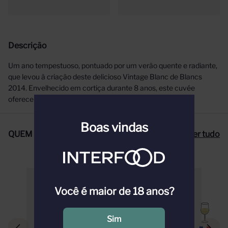
Descrição
Um ano tempestuoso, pontuado por um verão quente e radiante,
que levou à criação deste delicioso Vintage Blanc de Blancs
2014. Envelhecido em cortiça durante 8 anos, este cuvée
oferece uma expressão requintada da Chardonnay.
Boas vindas
QUEM COMPROU, COMPROU TAMBÉM
Ver tudo
Você é maior de 18 anos?
Sim