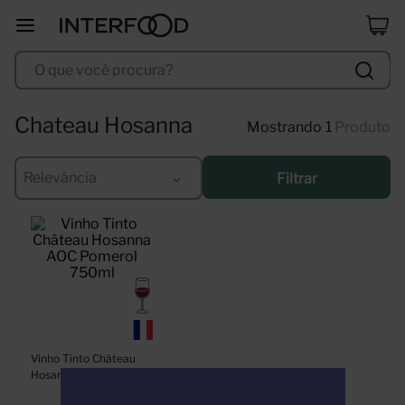
erdinger
8
º
O que você procura?
duff
9
º
corpus astral
10
º
Chateau Hosanna
1
Produto
Relevância
Filtrar
Vinho Tinto Château 
Hosanna AOC Pomerol 
750ml