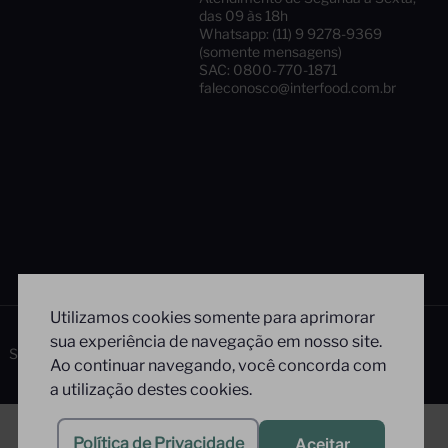
das 09 às 18h
Whatsapp: (11) 9 9278-9369
(somente mensagens)
SAC: 0800-770-1871
faleconosco@interfood.com.br
Utilizamos cookies somente para aprimorar
sua experiência de navegação em nosso site.
Siga-nos
Segurança
Ao continuar navegando, você concorda com
a utilização destes cookies.
Política de Privacidade
Aceitar