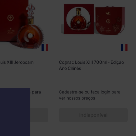
is XIII Jeroboam 
Cognac Louis XIII 700ml - Edição 
Ano Chinês
se ou faça login para
Cadastre-se ou faça login para
s preços
ver nossos preços
Indisponível
Indisponível