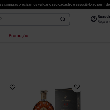
uas compras precisamos validar o seu cadastro e associá-lo ao perfil
Promoção
ihenstephaner
nzano
ección
f
ta helena