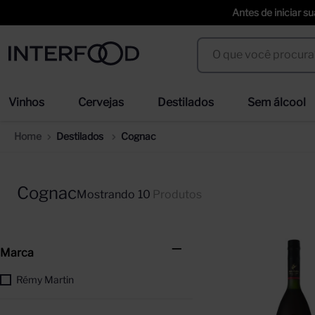
Antes de iniciar s
O que você procura?
Termos mais buscados
Vinhos
Cervejas
Destilados
Sem álcool
espumante cinzano to spritz dry 750ml
we
1
º
2
º
Destilados
Cognac
cerveja
ci
3
º
4
º
trapiche vineyards sweet
sel
5
º
6
º
Cognac
10
Produtos
erdinger
duf
7
º
8
º
corpus astral
san
9
º
10
º
Marca
Rémy Martin