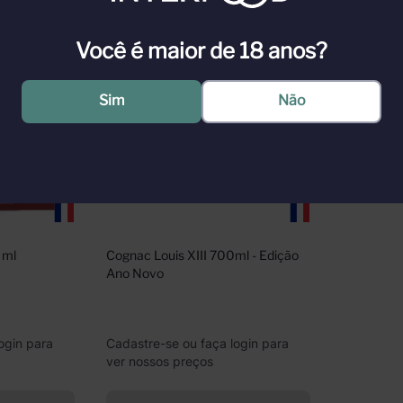
Você é maior de 18 anos?
Sim
Não
 ml
Cognac Louis XIII 700ml - Edição 
Ano Novo
ogin para
Cadastre-se ou faça login para
ver nossos preços