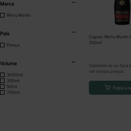
Marca
Rémy Martin
País
Cognac Rémy Martin 
700ml
França
Volume
Cadastre-se ou faça l
ver nossos preços
3000ml
350ml
50ml
Faça Lo
700ml