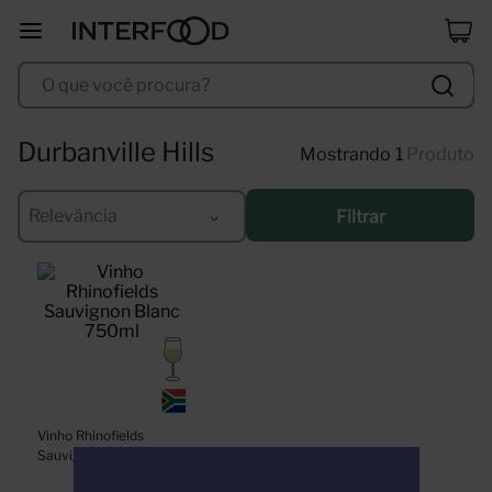
duff
8
º
O que você procura?
corpus astral
9
º
santa helena
10
º
Durbanville Hills
1
Produto
Relevância
Filtrar
Vinho Rhinofields 
Sauvignon Blanc 
750ml