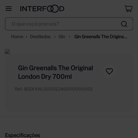
duff
8
º
O que você procura?
corpus astral
9
º
selección
10
º
Destilados
Gin
Gin Greenalls The Original 
London Dry 700ml
Gin Greenalls The Original
London Dry 700ml
Ref.
:
BGIXXNL00001246000000001
Especificações