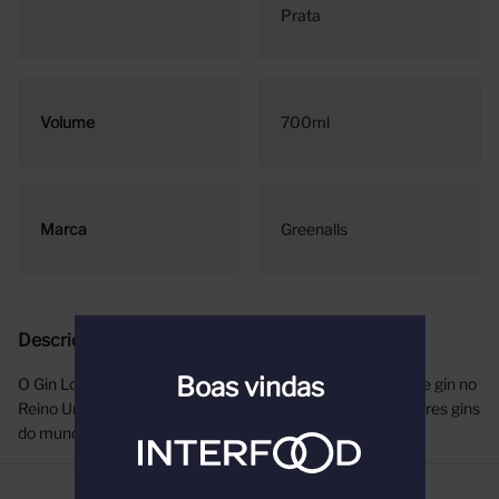
Prata
Volume
700ml
Marca
Greenalls
Descrição
Boas vindas
O Gin London Dry Original feito na mais antiga destilaria de gin no
Reino Unido desde 1761 é conhecido como um dos melhores gins
do mundo, ganhando diversos prêmios ao longo dos anos.