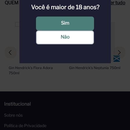
QUEM COMPROU, COMPROU TAMBÉM
Ver tudo
Você é maior de 18 anos?
Sim
Não
Gin Hendrick’s Flora Adora 
Gin Hendrick’s Neptunia 750ml
750ml
Institucional
Sobre nós
Política de Privacidade