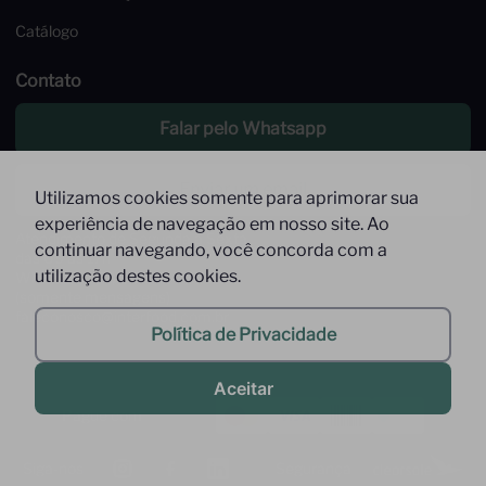
Catálogo
Contato
Falar pelo Whatsapp
Enviar um email
Utilizamos cookies somente para aprimorar sua
experiência de navegação em nosso site. Ao
Atendimento de Segunda à Sexta,
continuar navegando, você concorda com a
das 09 às 17h
utilização destes cookies.
Whatsapp: (11) 9 9278-9369
(somente mensagens)
faleconosco@interfood.com.br
Política de Privacidade
Aceitar
Pague com
Siga-nos
Segurança