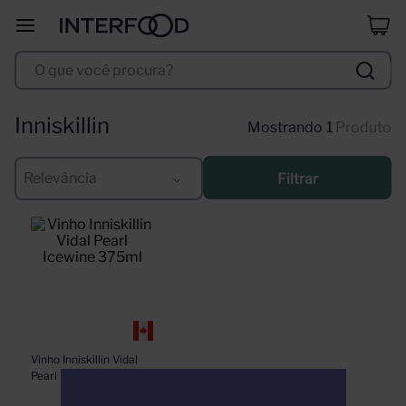
selección
8
º
O que você procura?
duff
9
º
corpus astral
10
º
Inniskillin
1
Produto
Relevância
Filtrar
Vinho Inniskillin Vidal 
Pearl Icewine 375ml