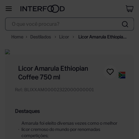
selección
8
º
O que você procura?
corpus astral
9
º
trapiche vineyards sweet
10
º
Destilados
Licor
Licor Amarula Ethiopian 
Coffee 750 ml
Licor Amarula Ethiopian
Coffee 750 ml
Ref.
:
BLIXXAM00002322000000001
Destaques
Amarula foi eleito diversas vezes como o melhor
licor cremoso do mundo por renomadas
competições;