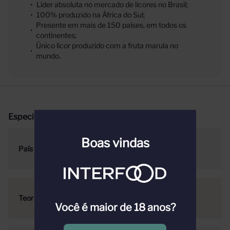
Líder absoluta no mercado de licores no Brasil;
100% produzido na África do Sul;
Presente em mais de 150 países, em todos os
continentes;
Único licor produzido com a fruta marula no
mundo.
Especificações
Boas vindas
País
África do Sul
Teor Alcoólico
15.5
Você é maior de 18 anos?