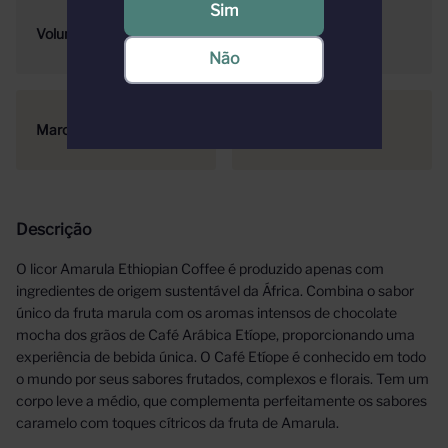
Sim
Volume
750ml
Não
Marca
Amarula
Descrição
O licor Amarula Ethiopian Coffee é produzido apenas com
ingredientes de origem sustentável da África. Combina o sabor
único da fruta marula com os aromas intensos de chocolate
mocha dos grãos de Café Arábica Etíope, proporcionando uma
experiência de bebida única. O Café Etíope é conhecido em todo
o mundo por seus sabores frutados, complexos e florais. Tem um
corpo leve a médio, que complementa perfeitamente os sabores
caramelo com toques cítricos da fruta de Amarula.