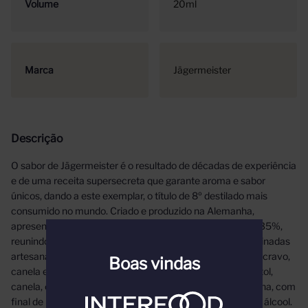
Volume
20ml
Marca
Jägermeister
Descrição
O sabor de Jägermeister é o resultado de décadas de experiência
e de uma receita supersecreta que garante aroma e sabor
únicos, dando a este exemplar, o título de 8º destilado mais
consumido no mundo. Criado e produzido na Alemanha,
apresenta visual marrom escuro ouro e teor alcoólico de 35%,
reunindo em sua receita, 56 ervas e raízes naturais combinadas
artesanalmente, numa composição marcante de mentol, cravo,
Boas vindas
canela e gengibre, que proporcionam um paladar de mentol,
canela, cravo, pimenta da Jamaica, cardamomo e genciana, com
final de boca longo e mentolado, com presença neutra de álcool.