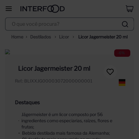
erdinger
8
º
O que você procura?
duff
9
º
corpus astral
10
º
Destilados
Licor
Licor Jagermeister 20 ml
-
6%
Licor Jagermeister 20 ml
Ref.
:
BLIXXJG00003072000000001
Destaques
Jägermeister é um licor composto por 56
ingredientes como especiarias, raízes, flores e
frutas;
Bebida destilada mais famosa da Alemanha;