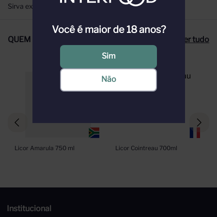
Sirva extremamente gelado.
Você é maior de 18 anos?
QUEM COMPROU, COMPROU TAMBÉM
Ver tudo
Sim
Não
Licor Amarula 750 ml
Licor Cointreau 700ml
Institucional