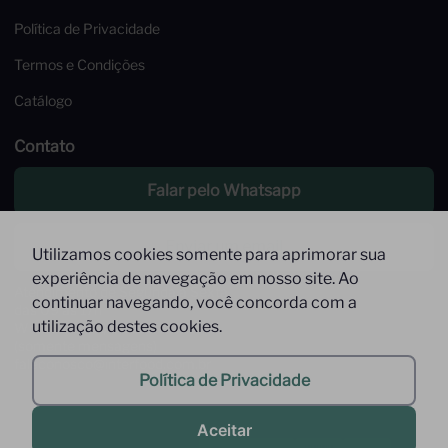
Política de Privacidade
Termos e Condições
Catálogo
Contato
Falar pelo Whatsapp
Enviar um email
Utilizamos cookies somente para aprimorar sua
experiência de navegação em nosso site. Ao
Atendimento de Segunda à Sexta,
continuar navegando, você concorda com a
das 09 às 17h
utilização destes cookies.
Whatsapp: (11) 9 9278-9369
(somente mensagens)
faleconosco@interfood.com.br
Política de Privacidade
Aceitar