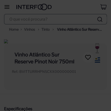
erdinger
8
º
O que você procura?
corpus astral
9
º
santa helena
10
º
Vinhos
Tinto
Vinho Atlántico Sur Reserve 
Pinot Noir 750ml
Vinho Atlántico Sur
Reserve Pinot Noir 750ml
Ref.
:
BVITTURRHPNSCXX000000001
Especificações