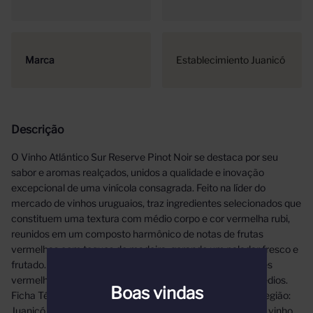
Marca
Establecimiento Juanicó
Descrição
O Vinho Atlántico Sur Reserve Pinot Noir se destaca por seu
sabor e aromas realçados, unidos a qualidade e inovação
excepcional de uma vinícola consagrada. Feito na líder do
mercado de vinhos uruguaios, traz ingredientes selecionados que
constituem uma textura com médio corpo e cor vermelha rubi,
reunidos em um composto harmônico de notas de frutas
vermelhas com toques de madeira, gerando um paladar fresco e
frutado. Ótima opção para apreciar com churrasco, carnes
vermelhas, massas, aves, pizzas, cogumelos e queijos médios.
Boas vindas
Ficha Técnica Tipo: Tinto e Seco Uva: 100% Pinot Noir. Região:
Juanicó. Teor Alcoólico: 12,5% Amadurecimento: 50% do vinho