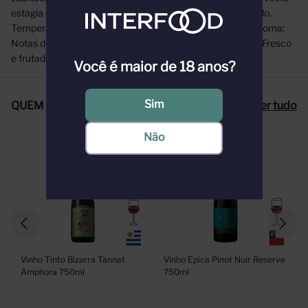
estagia em barris de carvalho francês por um curto período.
Temperatura ideal: 16°C a 18°C Visual: Vermelho Rubi. Aroma:
Notas de frutas vermelhas e toques de madeira. Paladar: Fresco
e frutado. Corpo: Médio.
Você é maior de 18 anos?
Sim
QUEM COMPROU, COMPROU TAMBÉM
Ver tudo
Não
Vinho Tinto Bizarra Tannat 
Vinho Epica Pinot Noir Reserve 
Amphora 750ml
750ml