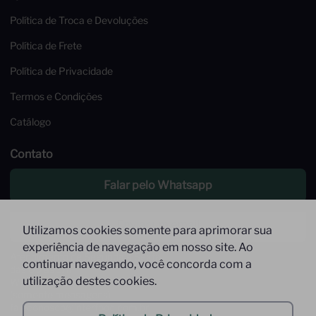
Política de Troca e Devoluções
Política de Frete
Política de Privacidade
Termos e Condições
Catálogo
Contato
Falar pelo Whatsapp
Enviar um email
Utilizamos cookies somente para aprimorar sua
experiência de navegação em nosso site. Ao
Atendimento de Segunda à Sexta,
continuar navegando, você concorda com a
das 09 às 17h
utilização destes cookies.
Whatsapp: (11) 9 9278-9369
(somente mensagens)
faleconosco@interfood.com.br