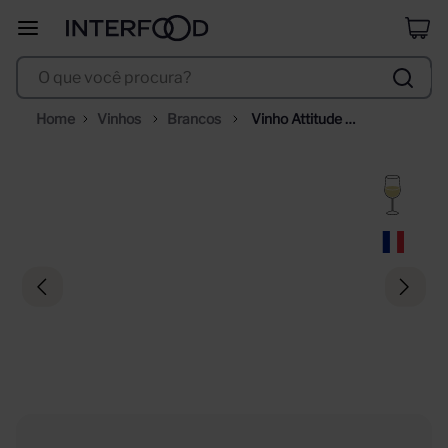
duff
8
º
O que você procura?
corpus astral
9
º
selección
10
º
Vinhos
Brancos
Vinho Attitude 
Sauvignon Blanc by 
Pascal Jolivet 750ml