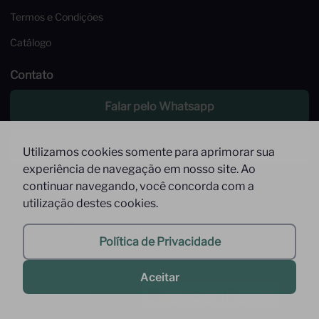
Termos e Condições
Catálogo
Contato
Falar pelo Whatsapp
Enviar um email
Utilizamos cookies somente para aprimorar sua
experiência de navegação em nosso site. Ao
Atendimento de Segunda à Sexta,
continuar navegando, você concorda com a
das 09 às 17h
utilização destes cookies.
Whatsapp: (11) 9 9278-9369
(somente mensagens)
faleconosco@interfood.com.br
Política de Privacidade
Aceitar
Pague com