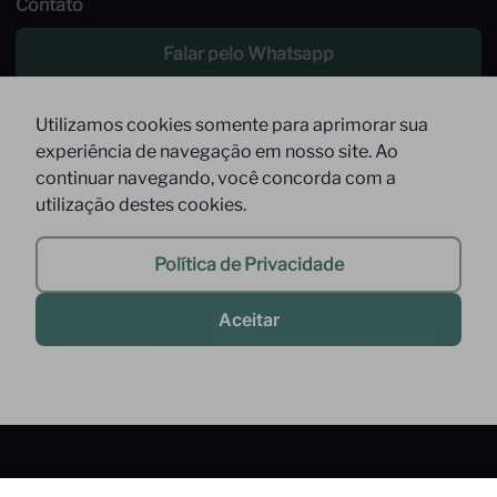
Contato
Falar pelo Whatsapp
Enviar um email
Utilizamos cookies somente para aprimorar sua
experiência de navegação em nosso site. Ao
Atendimento de Segunda à Sexta,
continuar navegando, você concorda com a
das 09 às 17h
utilização destes cookies.
Whatsapp: (11) 9 9278-9369
(somente mensagens)
faleconosco@interfood.com.br
Política de Privacidade
Aceitar
Pague com
Siga-nos
Segurança