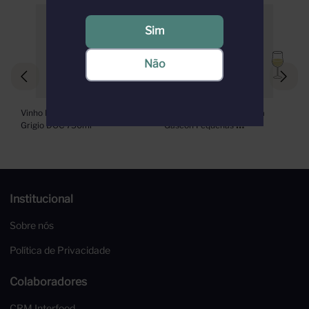
Sim
Não
Vinho Branco Torresella Pinot 
Vinho Branco Escorihuela 
Grigio DOC 750ml
Gascón Pequeñas 
Producciones Chardonnay 
750ml
Institucional
Sobre nós
Política de Privacidade
Colaboradores
CRM Interfood