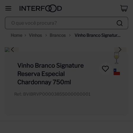
duff
8
º
O que você procura?
corpus astral
9
º
selección
10
º
Vinhos
Brancos
Vinho Branco Signature 
Reserva Especial 
Chardonnay 750ml
Vinho Branco Signature
Reserva Especial
Chardonnay 750ml
Ref.
:
BVIBRVP00003855000000001