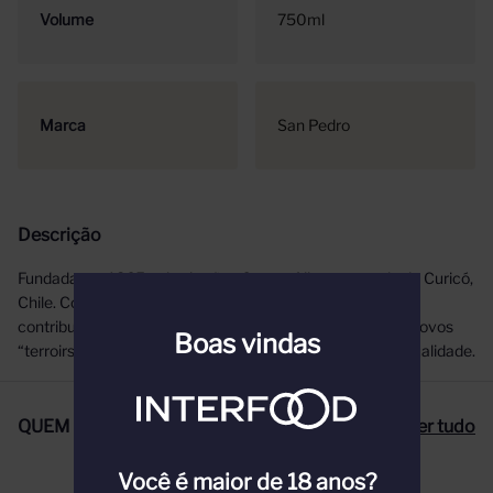
Volume
750ml
Marca
San Pedro
Descrição
Fundada em 1865 pelos irmãos Correa Albano, no vale do Curicó,
Chile. Com quase 150 anos de tradição, a Viña San Pedro
contribuiu com a indústria vitivinícola chilena, buscando novos
Boas vindas
“terroirs” , produzindo vinhos originais e de alto nível de qualidade.
QUEM COMPROU, COMPROU TAMBÉM
Ver tudo
Você é maior de 18 anos?