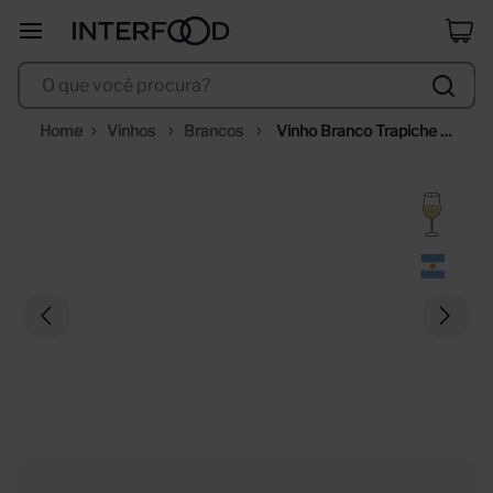
duff
8
º
O que você procura?
corpus astral
9
º
santa helena
10
º
Vinhos
Brancos
Vinho Branco Trapiche 
Astica Sweet White 
750ml