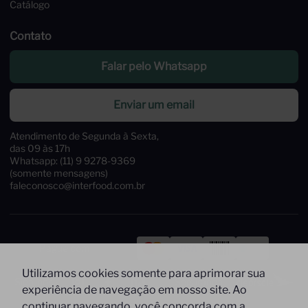
Catálogo
Contato
Falar pelo Whatsapp
Enviar um email
Atendimento de Segunda à Sexta,
das 09 às 17h
Whatsapp: (11) 9 9278-9369
(somente mensagens)
faleconosco@interfood.com.br
Pague com
Utilizamos cookies somente para aprimorar sua
Siga-nos
Segurança
experiência de navegação em nosso site. Ao
continuar navegando, você concorda com a