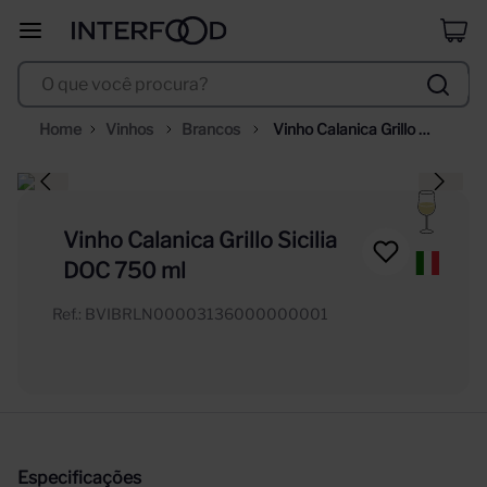
duff
8
º
O que você procura?
corpus astral
9
º
selección
10
º
Vinhos
Brancos
Vinho Calanica Grillo 
Sicilia DOC 750 ml
Vinho Calanica Grillo Sicilia
DOC 750 ml
Ref.
:
BVIBRLN00003136000000001
Especificações