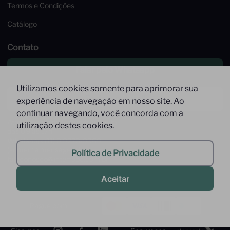
Termos e Condições
Catálogo
Contato
Falar pelo Whatsapp
Utilizamos cookies somente para aprimorar sua
Enviar um email
experiência de navegação em nosso site. Ao
continuar navegando, você concorda com a
Atendimento de Segunda à Sexta,
utilização destes cookies.
das 09 às 17h
Whatsapp: (11) 9 9278-9369
(somente mensagens)
Política de Privacidade
faleconosco@interfood.com.br
Aceitar
Pague com