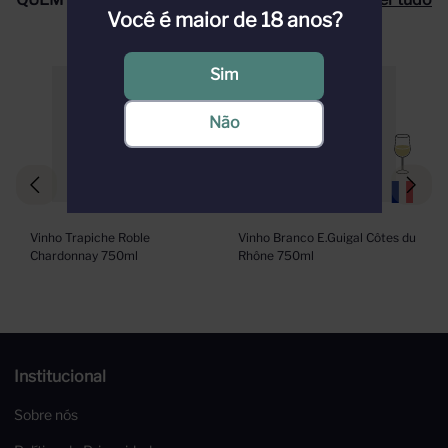
Você é maior de 18 anos?
Sim
Não
Vinho Trapiche Roble 
Vinho Branco E.Guigal Côtes du 
Chardonnay 750ml
Rhône 750ml
Institucional
Sobre nós