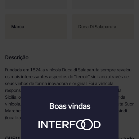
Marca
Duca Di Salaparuta
Descrição
Fundada em 1824, a vinícola Duca di Salaparuta sempre revelou
os mais interessantes aspectos do “terroir” siciliano através de
seus vinhos de forma inovadora e original. Foi a vinícola
responsável por lançar o primeiro Nero d’Avola premium da
Sicilia, o Duca de Salaparuta em homenagem ao fundador da
vinícola. Foram construídas 3 vinícolas em 3 regiões: Tenuta Suor
Boas vindas
Marchesa (Riesi), Tenuta Risignolo (Salemi) e Tenuta Vajasindi
(localizado na encosta do vulcão Etna).
QUEM COMPROU, COMPROU TAMBÉM
Ver tudo