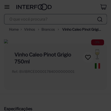
selección
8
º
O que você procura?
corpus astral
9
º
vinho
10
º
Vinhos
Brancos
Vinho Caleo Pinot Grigio 
750ml
-
3%
Vinho Caleo Pinot Grigio
750ml
Ref.
:
BVIBRCE00001784000000001
Especificações