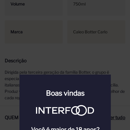
Volume
750ml
Marca
Caleo Botter Carlo
Descrição
Dirigida pela terceira geração da família Botter, o grupo é
especializado na produção de vinhos de diversas regiões
italianas, assim como Veneto, Molise, Puglia, Abruzzo e Sicília.
Produz vinhos modernos e acessíveis que exprimem o melhor de
Boas vindas
cada região.
QUEM COMPROU, COMPROU TAMBÉM
Ver tudo
Você é maior de 18 anos?