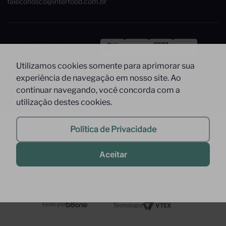
faleconosco@interfood.com.br
Pague com
Utilizamos cookies somente para aprimorar sua
Siga-nos
Segurança
experiência de navegação em nosso site. Ao
continuar navegando, você concorda com a
utilização destes cookies.
Política de Privacidade
2022 @ All Right Reserved to Interfood Importação
Ltda.
Interfood Importação Ltda. CNPJ Nº
Aceitar
36.357.994/0001-45 Rua Cacique Tibiriça, 320 - São Bernardo do
Campo - SP CEP: 09651-050 -
InterfoodB2B © 2022 - Todos os direitos reservados
Feito por
Tecnologia