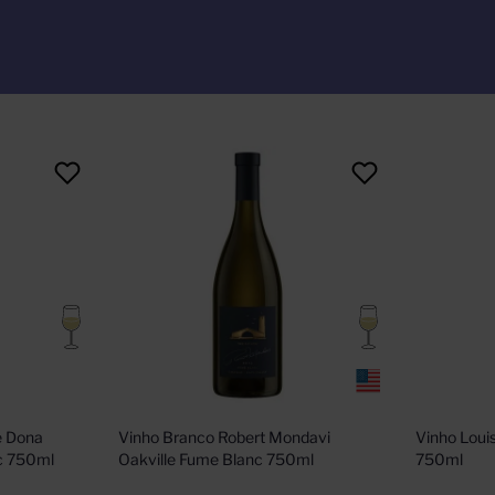
oradas, 1865, Castillo de Molina, GatoNegro e 9 Lives, que desfrutam 
 Dona 
Vinho Branco Robert Mondavi 
Vinho Louis
oc 750ml
Oakville Fume Blanc 750ml
750ml