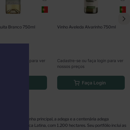
quita Branco 750ml
Vinho Aveleda Alvarinho 750ml
e ou faça login para ver
Cadastre-se ou faça login para ver
eços
nossos preços
Faça Login
Faça Login
s do país. A vinha principal, a adega e a centenária adega
edos da América Latina, com 1.200 hectares. Seu portfólio inclui as