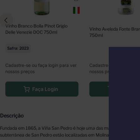
Vinho Branco Bolla Pinot Grigio 
Vinho Aveleda Fonte Bran
Delle Venezie DOC 750ml
750ml
Safra
2023
Cadastre-se ou faça logi
Cadastre-se ou faça login para ver
nossos preços
nossos preços
Faça Logi
Faça Login
Descrição
Fundada em 1865, a Viña San Pedro é hoje uma das maiores e mais anti
subterrânea de San Pedro estão localizadas em Molina, no Vale do Curi