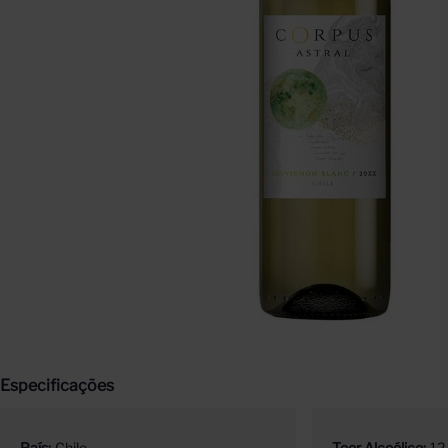
Especificações
País
Chile
Teor Alcoólico
12