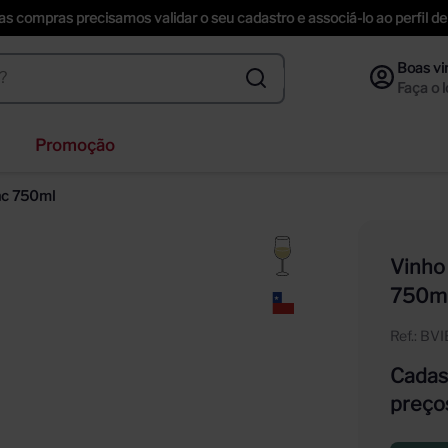
uas compras precisamos validar o seu cadastro e associá-lo ao perfil
Promoção
veja
nc 750ml
nzano
inger
Vinho
ección
750m
piche vineyards sweet
Ref.
:
BV
Cadast
preço