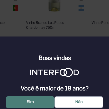
co 
Vinho Branco Los Pasos 
Vinho Peri
Chardonnay 750ml
n para ver
Cadastre-se ou faça login para ver
Cadastre-s
nossos preços
nossos pr
Boas vindas
n
Faça Login
Você é maior de 18 anos?
gas exportadoras de vinho chileno e uma das vinícolas mais importante
Sim
Não
có, 200 km ao sul de Santiago. É a propriedade de um dos maiores vinh