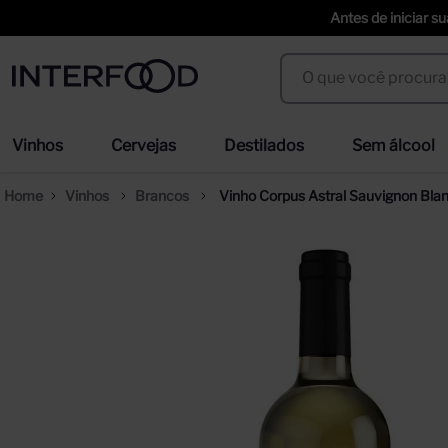
Antes de iniciar s
O que você procura?
Termos mais buscados
Vinhos
Cervejas
Destilados
Sem álcool
espumante cinzano to spritz dry 750ml
cer
1
º
2
º
Vinhos
Brancos
Vinho Corpus Astral Sauvignon Bla
weihenstephaner
ci
3
º
4
º
duff
erd
5
º
6
º
prisoner
sel
7
º
8
º
corpus astral
tra
9
º
10
º