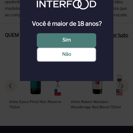
opulento, sem arestas, com uma integração perfeita de acidez,
madeira e tanino em conjunto com uma densidade e riqueza que
se complementam, para durar 25-30 anos.” The Wine Advocate
Você é maior de 18 anos?
QUEM COMPROU, COMPROU TAMBÉM
Ver tudo
Sim
Não
Vinho Epica Pinot Noir Reserve 
Vinho Robert Mondavi 
750ml
Woodbridge Red Blend 750ml