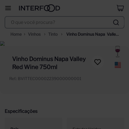
erdinger
8
º
O que você procura?
corpus astral
9
º
santa helena
10
º
Vinhos
Tinto
Vinho Dominus Napa  Valley 
Red Wine 750ml
Vinho Dominus Napa Valley
Red Wine 750ml
Ref.
:
BVITTEC00002239000000001
Especificações