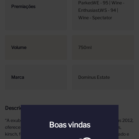
Parker,WE - 95 | Wine -
Premiações
Enthusiast,WS - 94 |
Wine - Spectator
Volume
750ml
Marca
Dominus Estate
Descrição
“A exuberância no nariz do deslumbrante e denso Dominus 2012,
Boas vindas
oferece notas de especiarias asiáticas, groselhas maduras,
kirsch, folha de tabaco e bolo de frutas de Natal. É encorpado e