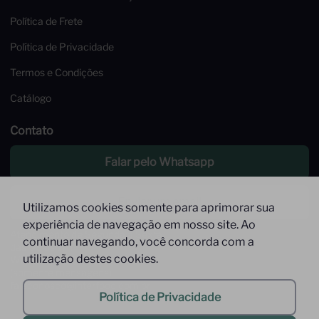
Política de Frete
Política de Privacidade
Termos e Condições
Catálogo
Contato
Falar pelo Whatsapp
Enviar um email
Utilizamos cookies somente para aprimorar sua
experiência de navegação em nosso site. Ao
Atendimento de Segunda à Sexta,
continuar navegando, você concorda com a
das 09 às 17h
utilização destes cookies.
Whatsapp: (11) 9 9278-9369
(somente mensagens)
faleconosco@interfood.com.br
Política de Privacidade