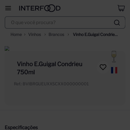
duff
8
º
O que você procura?
corpus astral
9
º
selección
10
º
Vinhos
Brancos
Vinho E.Guigal Condrieu 
750ml
Vinho E.Guigal Condrieu
750ml
Ref.
:
BVIBRGUEUXXSCXX000000001
Especificações