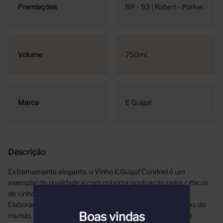
Premiações
RP - 93 | Robert - Parker
Volume
750ml
Marca
E Guigal
Descrição
Extremamente elegante, o Vinho E.Guigal Condriel é um
exemplar de qualidade e com máxima pontuação pelos críticos
de vinhos, ideal para degustar em momentos especiais.
Elaborado em uma das vinícolas francesas mais admiradas do
Boas vindas
mundo, apresenta cor amarelada e uma junção intensa de