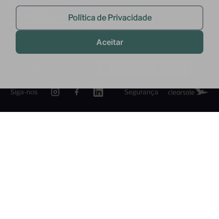
Whatsapp: (11) 9 9278-9369
(somente mensagens)
Política de Privacidade
faleconosco@interfood.com.br
Aceitar
Pague com
Siga-nos
Segurança
2022 @ All Right Reserved to Interfood Importação
Ltda.
Interfood Importação Ltda. CNPJ Nº
36.357.994/0001-45 Rua Cacique Tibiriça, 320 - São Bernardo do
Campo - SP CEP: 09651-050 -
InterfoodB2B © 2022 - Todos os direitos reservados