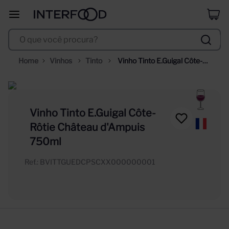
duff
8
º
O que você procura?
corpus astral
9
º
selección
10
º
Vinhos
Tinto
Vinho Tinto E.Guigal Côte-
Rôtie Château d'Ampuis 
750ml
Vinho Tinto E.Guigal Côte-
Rôtie Château d'Ampuis
750ml
Ref.
:
BVITTGUEDCPSCXX000000001