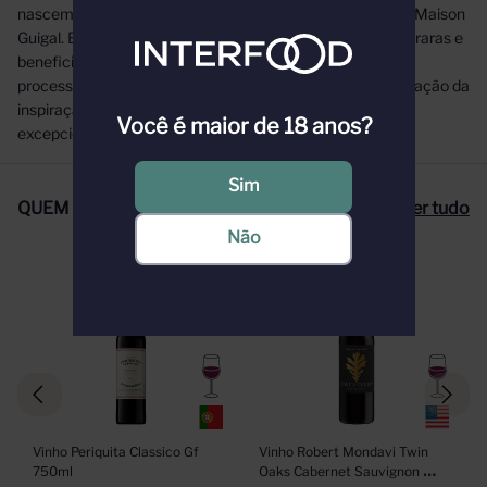
nascem no coração do mais lendário dos ilustres lotes da Maison
Guigal. Estas preciosas garrafas são tão cobiçadas como raras e
beneficiaram de extremo cuidado em todas as fases do
processo, desde a vinha até às caves. São a única encarnação da
inspiração e herança de séculos de viticultura num terroir
Você é maior de 18 anos?
excepcional.
Sim
QUEM COMPROU, COMPROU TAMBÉM
Ver tudo
Não
Vinho Periquita Classico Gf 
Vinho Robert Mondavi Twin 
750ml
Oaks Cabernet Sauvignon 