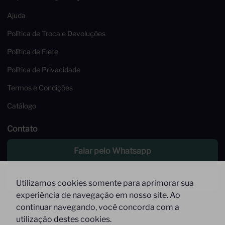
Ajuda
Política de Troca e Devoluções
Política de Frete
Política de Privacidade
Termos e Condições
Catálogo
Contato
Falar pelo Whatsapp
Enviar um email
Utilizamos cookies somente para aprimorar sua
experiência de navegação em nosso site. Ao
Atendimento de Segunda à Sexta,
continuar navegando, você concorda com a
das 09 às 17h
utilização destes cookies.
Whatsapp: (11) 9 9278-9369