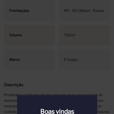
Premiações
RP - 93 | Robert - Parker
Volume
750ml
Marca
E Guigal
Descrição
Produzido a partir de sete das parcelas mais excepcionais do
domínio, Château d'Ampuis é um vinho elegante com aromas
tostados de frutas pretas. A sua estrutura tânica e elegância
Boas vindas
contribuem para o seu potencial de envelhecimento. Os tesouros