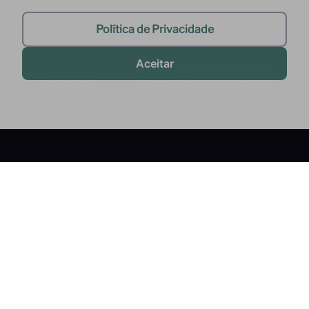
(somente mensagens)
faleconosco@interfood.com.br
Política de Privacidade
Aceitar
Pague com
Siga-nos
Segurança
2022 @ All Right Reserved to Interfood Importação
Ltda.
Interfood Importação Ltda. CNPJ Nº
36.357.994/0001-45 Rua Cacique Tibiriça, 320 - São Bernardo do
Campo - SP CEP: 09651-050 -
InterfoodB2B © 2022 - Todos os direitos reservados
Feito por
Tecnologia