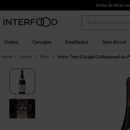
Antes de iniciar s
O que você procura?
Termos mais buscados
Vinhos
Cervejas
Destilados
Sem álcool
espumante cinzano to spritz dry 750ml
we
1
º
2
º
Vinhos
Tinto
Vinho Tinto E.Guigal Châteauneuf-du
cerveja
san
3
º
4
º
trapiche vineyards sweet
ci
5
º
6
º
erdinger
duf
7
º
8
º
corpus astral
sel
9
º
10
º