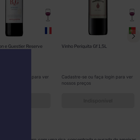
n e Guestier Reserve 
Vinho Periquita Gf 1,5L
erlot 750ml
e ou faça login para ver
Cadastre-se ou faça login para ver
eços
nossos preços
Indisponível
Indisponível
rofundamente maduro, com uma rica, concentrada e ousada de ameixas