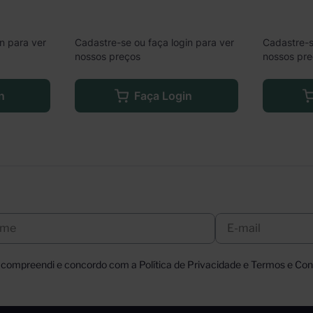
n para ver
Cadastre-se ou faça login para ver
Cadastre-s
nossos preços
nossos pr
n
Faça Login
, compreendi e concordo com a Política de Privacidade e Termos e Cond