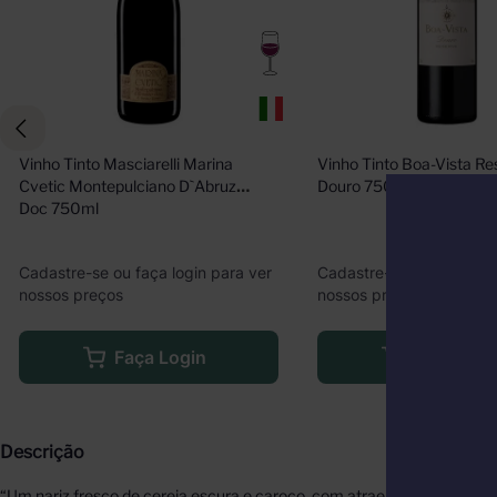
Vinho Tinto Masciarelli Marina 
Vinho Tinto Boa-Vista Re
Cvetic Montepulciano D`Abruzzo 
Douro 750ml
Doc 750ml
Cadastre-se ou faça login para ver
Cadastre-se ou faça logi
nossos preços
nossos preços
Faça Login
Faça Logi
Descrição
“Um nariz fresco de cereja escura e caroço, com atraentes aromas d