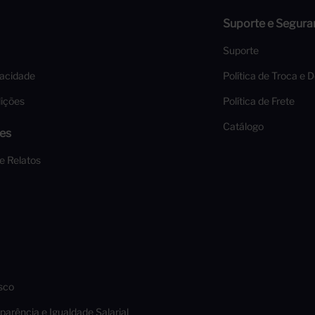
Suporte e Segura
Suporte
vacidade
Política de Troca e 
ições
Política de Frete
Catálogo
es
 e Relatos
sco
parência e Igualdade Salarial