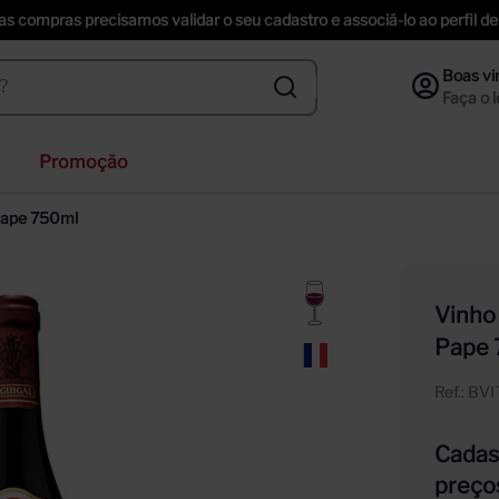
uas compras precisamos validar o seu cadastro e associá-lo ao perfil
Promoção
ihenstephaner
-Pape 750ml
ta helena
nzano
Vinho
f
Pape 
ección
Ref.
:
BV
Cadast
preço