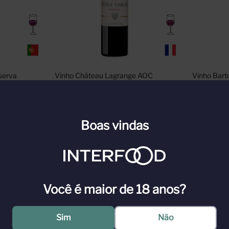
serva 
Vinho Château Lagrange AOC 
Vinho Barto
Pomerol 750ml
Varietal M
Boas vindas
n para ver
Cadastre-se ou faça login para ver
Cadastre-s
nossos preços
nossos pr
n
Indisponível
Você é maior de 18 anos?
Sim
Não
e frutas frescas. Na boca é muito suculento, bastante granulado e p