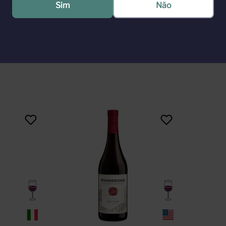
Sim
Não
naturais presentes nas cascas das uvas como diferencial. Ficha Técnic
: 18 meses em barricas de carvalho francês. Temperatura ideal: 16°C
os delicados e macios com boa acidez. Persistência média, elegante. 