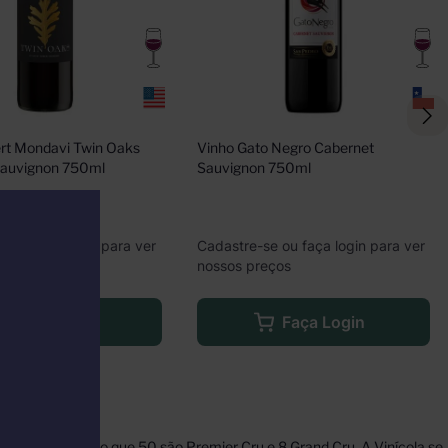
rt Mondavi Twin Oaks 
Vinho Gato Negro Cabernet 
Sauvignon 750ml
Sauvignon 750ml
e ou faça login para ver
Cadastre-se ou faça login para ver
eços
nossos preços
Faça Login
Faça Login
hectares, sendo que 50 são Premier Cru e 8 Grand Cru. A Vinícola se