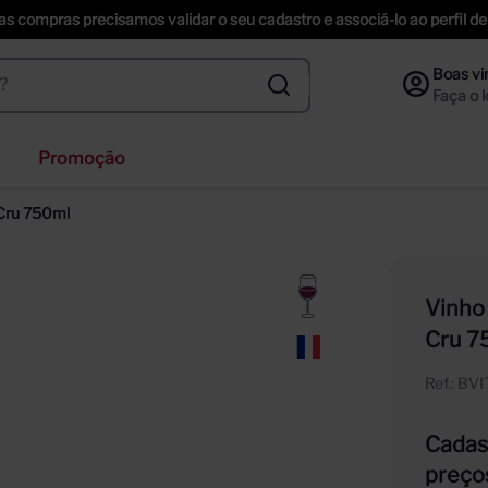
uas compras precisamos validar o seu cadastro e associá-lo ao perfil
Promoção
ihenstephaner
 Cru 750ml
nzano
ección
Vinho
f
Cru 7
ta helena
Ref.
:
BVI
Cadast
preço