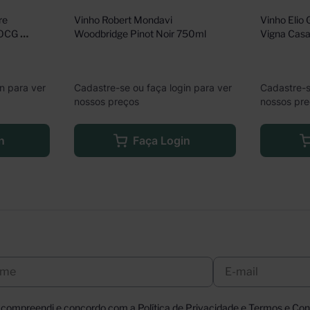
e 
Vinho Robert Mondavi 
Vinho Elio 
OCG 
Woodbridge Pinot Noir 750ml
Vigna Cas
n para ver
Cadastre-se ou faça login para ver
Cadastre-s
nossos preços
nossos pr
n
Faça Login
, compreendi e concordo com a Política de Privacidade e Termos e Cond