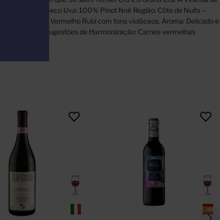
a Tipo: Tinto e Seco Uva: 100% Pinot Noir Região: Côte de Nuits –
 a 18°C Visual: Vermelho Rubi com tons violáceos. Aroma: Delicado e
Corpo: Encorpado. Sugestões de Harmonização: Carnes vermelhas