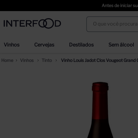
Antes de iniciar s
O que você procura?
Termos mais buscados
Vinhos
Cervejas
Destilados
Sem álcool
espumante cinzano to spritz dry 750ml
we
1
º
2
º
Vinhos
Tinto
Vinho Louis Jadot Clos Vougeot Grand
cerveja
ci
3
º
4
º
trapiche vineyards sweet
sel
5
º
6
º
erdinger
duf
7
º
8
º
corpus astral
san
9
º
10
º