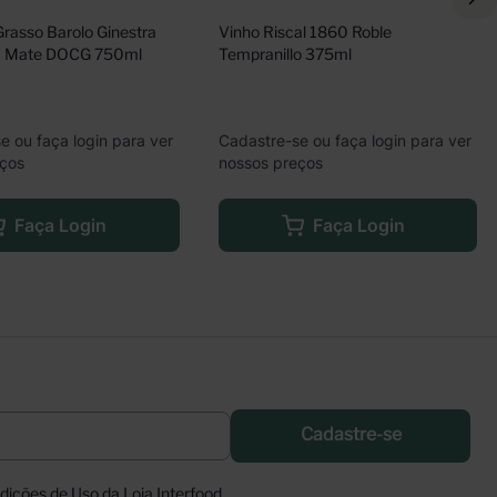
Grasso Barolo Ginestra 
Vinho Riscal 1860 Roble 
a Mate DOCG 750ml
Tempranillo 375ml
e ou faça login para ver
Cadastre-se ou faça login para ver
eços
nossos preços
Faça Login
Faça Login
Cadastre-se
ições de Uso da Loja Interfood.