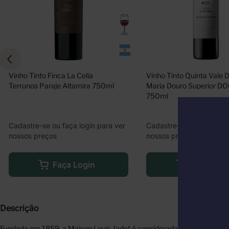
Vinho Tinto Finca La Celia 
Vinho Tinto Quinta Vale D
Terrunos Paraje Altamira 750ml
Maria Douro Superior DO
750ml
Cadastre-se ou faça login para ver
Cadastre-se ou faça logi
nossos preços
nossos preços
Faça Login
Faça Logi
Descrição
Fundada em 1859, a Maison Louis Jadot é considerada uma das melhor