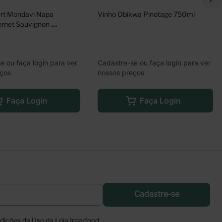
rt Mondavi Napa 
Vinho Obikwa Pinotage 750ml
ernet Sauvignon 
e ou faça login para ver
Cadastre-se ou faça login para ver
eços
nossos preços
Faça Login
Faça Login
Cadastre-se
ições de Uso da Loja Interfood.