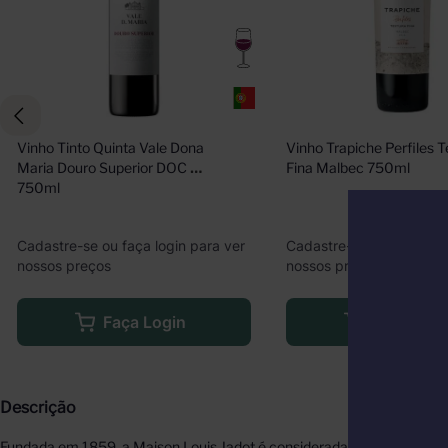
Vinho Tinto Quinta Vale Dona 
Vinho Trapiche Perfiles T
Maria Douro Superior DOC 
Fina Malbec 750ml
750ml
Cadastre-se ou faça login para ver
Cadastre-se ou faça logi
nossos preços
nossos preços
Faça Login
Faça Logi
Descrição
Fundada em 1859, a Maison Louis Jadot é considerada uma das melhor