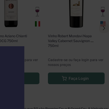
no Aziano Chianti 
Vinho Robert Mondavi Napa 
DOCG 750ml
Valley Cabernet Sauvignon 
750ml
e ou faça login para ver
Cadastre-se ou faça login para ver
eços
nossos preços
Faça Login
Faça Login
hectares, sendo que 50 são Premier Cru e 8 Grand Cru. A Vinícola se