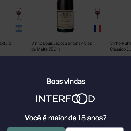
extura 
Vinho Louis Jadot Santenay Clos 
Vinho Ruffi
de Malte 750ml
Classico 
n para ver
Cadastre-se ou faça login para ver
Cadastre-s
nossos preços
nossos pr
Boas vindas
n
Faça Login
Você é maior de 18 anos?
es produtoras de vinho do mundo e a melhor da Borgonha. Possui 230 