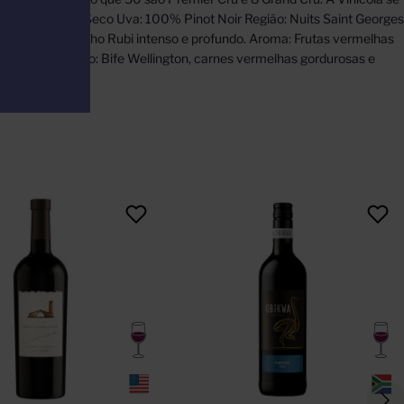
a Tipo: Tinto e Seco Uva: 100% Pinot Noir Região: Nuits Saint Georges
 Visual: Vermelho Rubi intenso e profundo. Aroma: Frutas vermelhas
 de Harmonização: Bife Wellington, carnes vermelhas gordurosas e