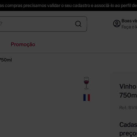
uas compras precisamos validar o seu cadastro e associá-lo ao perfil
Promoção
ihenstephaner
 750ml
nzano
ección
Vinho
f
750m
ta helena
Ref.
:
BV
Cadast
preço