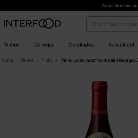
Antes de iniciar s
O que você procura?
Termos mais buscados
Vinhos
Cervejas
Destilados
Sem álcool
espumante cinzano to spritz dry 750ml
we
1
º
2
º
Vinhos
Tinto
Vinho Louis Jadot Nuits Saint Georges
cerveja
ci
3
º
4
º
trapiche vineyards sweet
sel
5
º
6
º
erdinger
duf
7
º
8
º
corpus astral
san
9
º
10
º