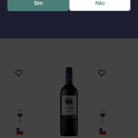
Sim
Não
naturais presentes nas cascas das uvas como diferencial. Ficha Técnic
eses em barricas de carvalho francês. Temperatura ideal: 16°C a 18°C
mplexo, persistente e taninos elegantes. Corpo: Encorpado. Sugestões