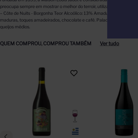
preocupa sempre em mostrar o melhor do terroir, utilizando leveduras 
– Côte de Nuits - Borgonha Teor Alcoólico: 13% Amadurecimento: 12 m
maduras, toques amadeirados, chocolate e café. Paladar: Intenso, co
queijos médios.
QUEM COMPROU, COMPROU TAMBÉM
Ver tudo