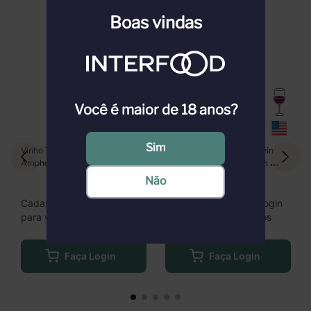
Boas vindas
Você é maior de 18 anos?
Sim
Vinho Tinto Bizarra Tannat 
Vinho Robert Mondavi Twin 
Amphora 750ml
Oaks Cabernet Sauvignon 
750ml
Não
Cadastre-se ou faça login
Cadastre-se ou faça login
para ver nossos preços
para ver nossos preços
Faça Login
Faça Login