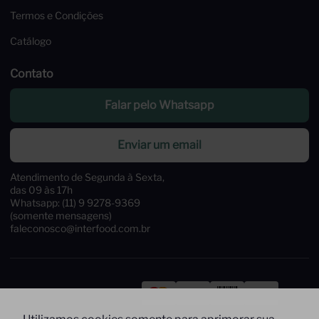
Termos e Condições
Catálogo
Contato
Falar pelo Whatsapp
Enviar um email
Atendimento de Segunda à Sexta,
das 09 às 17h
Whatsapp: (11) 9 9278-9369
(somente mensagens)
faleconosco@interfood.com.br
Pague com