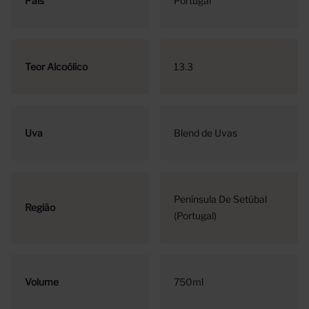
País
Portugal
Teor Alcoólico
13.3
Uva
Blend de Uvas
Península De Setúbal
Região
(Portugal)
Volume
750ml