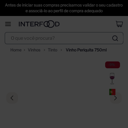
Antes de iniciar suas compras precisamos validar o seu cadastro 
selección
6
º
e associá-lo ao perfil de compra adequado
duff
7
º
erdinger
8
º
O que você procura?
corpus astral
9
º
santa helena
10
º
Vinhos
Tinto
Vinho Periquita 750ml
-
9%