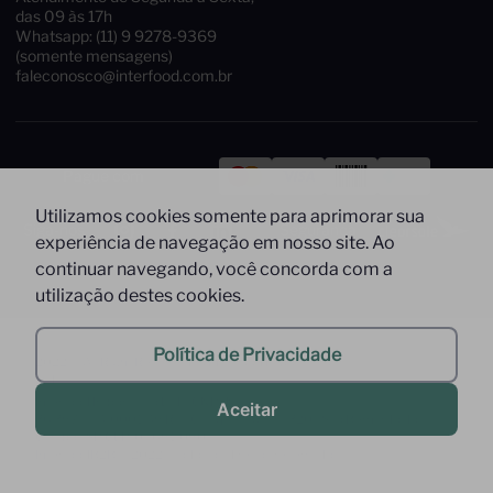
Atendimento de Segunda à Sexta,
das 09 às 17h
Whatsapp: (11) 9 9278-9369
(somente mensagens)
faleconosco@interfood.com.br
Utilizamos cookies somente para aprimorar sua
Pague com
experiência de navegação em nosso site. Ao
continuar navegando, você concorda com a
Siga-nos
Segurança
utilização destes cookies.
Política de Privacidade
2022 @ All Right Reserved to Interfood Importação
Aceitar
Ltda.
Interfood Importação Ltda. CNPJ Nº
36.357.994/0001-45 Rua Cacique Tibiriça, 320 - São Bernardo do
Campo - SP CEP: 09651-050 -