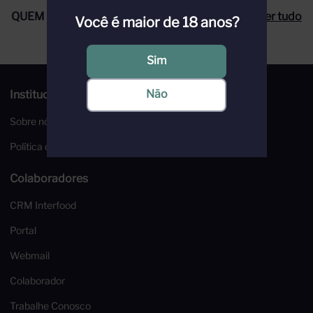
QUEM COMPROU, COMPROU TAMBÉM
Ver tudo
Você é maior de 18 anos?
Sim
Não
Institucional
Sobre nós
Política de Privacidade
Colaboradores
CRM Interfood
Portal
Webmail
Colaborador