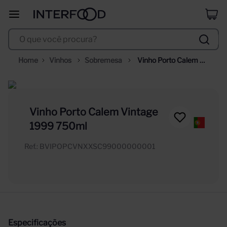
selección
8
º
O que você procura?
duff
9
º
corpus astral
10
º
Vinhos
Sobremesa
Vinho Porto Calem 
Vintage 1999 750ml
Vinho Porto Calem Vintage
1999 750ml
Ref.
:
BVIPOPCVNXXSC99000000001
Especificações