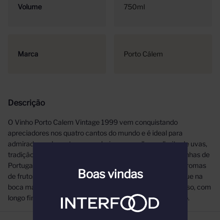
Volume
750ml
Marca
Porto Cálem
Descrição
O Vinho Porto Calem Vintage 1999 vem conquistando
apreciadores nos quatro cantos do mundo e é ideal para
admiradores de portos que valorizam a melhor colheita de uvas,
tradição e qualidade. Pensado e criado nas renomadas vinhas de
Portugal, é um vinho único, com cor púrpura profunda e aromas
Boas vindas
de frutos silvestres e mineral, revelados em um paladar que na
boca mantém a fruta em equilíbrio com a acidez, é taninoso, com
longo fim de boca e elevado potencial de envelhecimento.