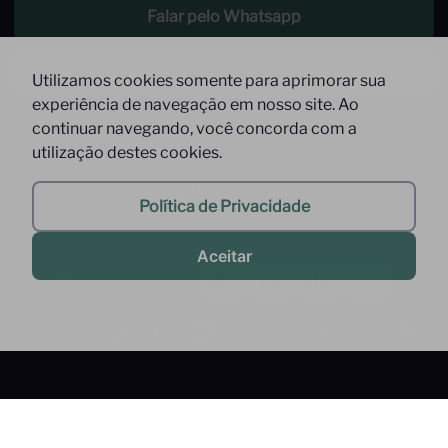
Falar pelo Whatsapp
Enviar um email
Utilizamos cookies somente para aprimorar sua
experiência de navegação em nosso site. Ao
Atendimento de Segunda à Sexta,
continuar navegando, você concorda com a
das 09 às 17h
utilização destes cookies.
Whatsapp: (11) 9 9278-9369
(somente mensagens)
faleconosco@interfood.com.br
Política de Privacidade
Aceitar
Pague com
Siga-nos
Segurança