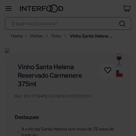
erdinger
8
º
O que você procura?
corpus astral
9
º
santa helena
10
º
Vinhos
Tinto
Vinho Santa Helena 
Reservado Carmenere 
375ml
Vinho Santa Helena
Reservado Carmenere
375ml
Ref.
:
BVITTSHRECATSXX000000001
Destaques
A vinícola Santa Helena tem mais de 75 anos de
tradição;