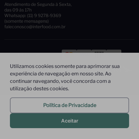
Atendimento de Segunda à Sexta,
das 09 às 17h
Whatsapp: (11) 9 9278-9369
(somente mensagens)
faleconosco@interfood.com.br
Pague com
Utilizamos cookies somente para aprimorar sua
Siga-nos
Segurança
experiência de navegação em nosso site. Ao
continuar navegando, você concorda com a
utilização destes cookies.
Política de Privacidade
2022 @ All Right Reserved to Interfood Importação
Ltda.
Interfood Importação Ltda. CNPJ Nº
Aceitar
36.357.994/0001-45 Rua Cacique Tibiriça, 320 - São Bernardo do
Campo - SP CEP: 09651-050 -
InterfoodB2B © 2022 - Todos os direitos reservados