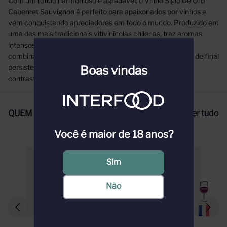
Com um rótulo harmonioso e agradável, o Vinho Siglo De Oro
Cabernet Sauvignon é perfeito para apaixonados por vinhos e
vem conquistando apreciadores em todo o mundo. Produzido em
uma das mais tradicionais vitivinícolas chilenas, traz aromas
intensos com a presença de notas doces de baunilha,
combinadas à fruta, revelando-se em um paladar intenso, de final
persistente, com notável sabor de amoras e cerejas,
Boas vindas
contrastadas com um delicado fundo mentolado.
QUEM COMPROU, COMPROU TAMBÉM
Ver tudo
Você é maior de 18 anos?
Sim
Não