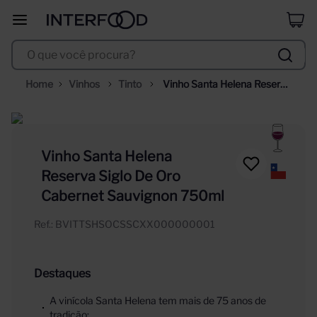
duff
8
º
O que você procura?
corpus astral
9
º
selección
10
º
Vinhos
Tinto
Vinho Santa Helena Reserva 
Siglo De Oro Cabernet 
Sauvignon 750ml
Vinho Santa Helena
Reserva Siglo De Oro
Cabernet Sauvignon 750ml
Ref.
:
BVITTSHSOCSSCXX000000001
Destaques
A vinícola Santa Helena tem mais de 75 anos de
tradição;