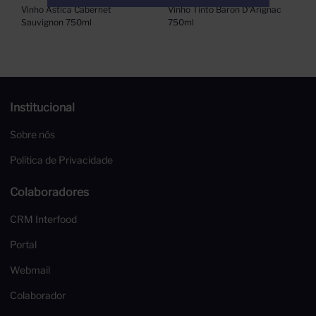
Vinho Astica Cabernet 
Vinho Tinto Baron D’Arignac 
Sauvignon 750ml
750ml
Institucional
Sobre nós
Política de Privacidade
Colaboradores
CRM Interfood
Portal
Webmail
Colaborador